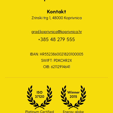
Kontakt
Zrinski trg 1, 48000 Koprivnica
grad.koprivnica@koprivnica.hr
+385 48 279 555
IBAN: HR5523860021820100005
SWIFT: PDKCHR2X
OIB: 62112914641