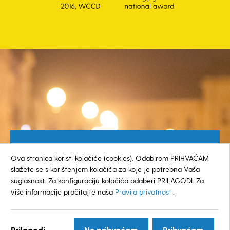
Besplatan broj za građane
Ova stranica koristi kolačiće (cookies). Odabirom PRIHVAĆAM
0800 385 048
slažete se s korištenjem kolačića za koje je potrebna Vaša
suglasnost. Za konfiguraciju kolačića odaberi PRILAGODI. Za
više informacije pročitajte naša
Pravila privatnosti
.
© GRAD KOPRIVNICA
Prilagodi...
Ne prihvaćam
Prihvaćam