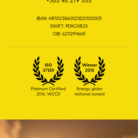
+385 48 279 555
IBAN: HR5523860021820100005
SWIFT: PDKCHR2X
OIB: 62112914641