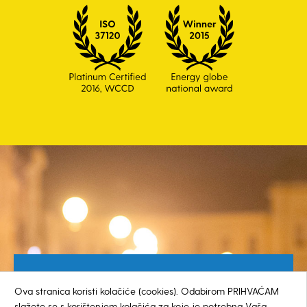
Besplatan broj za građane
Ova stranica koristi kolačiće (cookies). Odabirom PRIHVAĆAM
0800 385 048
slažete se s korištenjem kolačića za koje je potrebna Vaša