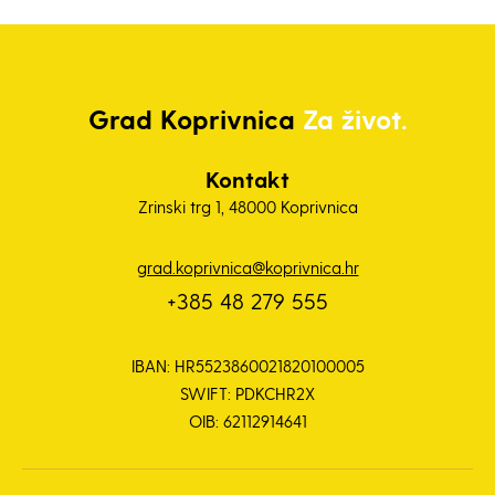
Grad
Koprivnica
Za život.
Kontakt
Zrinski trg 1, 48000 Koprivnica
grad.koprivnica@koprivnica.hr
+385 48 279 555
IBAN: HR5523860021820100005
SWIFT: PDKCHR2X
OIB: 62112914641