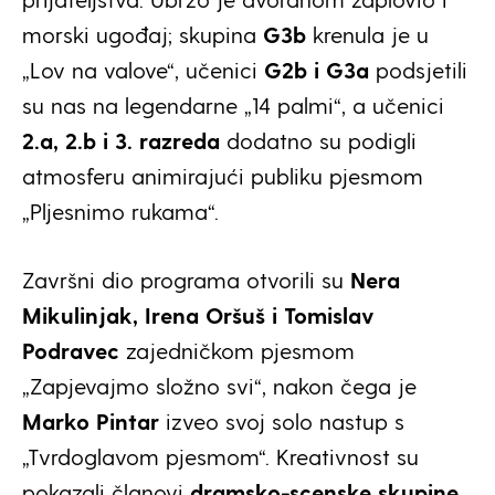
morski ugođaj; skupina
G3b
krenula je u
„Lov na valove“, učenici
G2b i G3a
podsjetili
su nas na legendarne „14 palmi“, a učenici
2.a, 2.b i 3. razreda
dodatno su podigli
atmosferu animirajući publiku pjesmom
„Pljesnimo rukama“.
Završni dio programa otvorili su
Nera
Mikulinjak, Irena Oršuš i Tomislav
Podravec
zajedničkom pjesmom
„Zapjevajmo složno svi“, nakon čega je
Marko Pintar
izveo svoj solo nastup s
„Tvrdoglavom pjesmom“. Kreativnost su
pokazali članovi
dramsko-scenske skupine