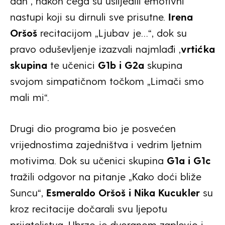
dan“, nakon čega su uslijedili emotivni
nastupi koji su dirnuli sve prisutne.
Irena
Oršoš
recitacijom „Ljubav je…“, dok su
pravo oduševljenje izazvali najmlađi ,
vrtićka
skupina
te učenici
G1b i G2a
skupina
svojom simpatičnom točkom „Limači smo
mali mi“.
Drugi dio programa bio je posvećen
vrijednostima zajedništva i vedrim ljetnim
motivima. Dok su učenici skupina
G1a i G1c
tražili odgovor na pitanje „Kako doći bliže
Suncu“,
Esmeraldo Oršoš i Nika Kucukler
su
kroz recitacije dočarali svu ljepotu
prijateljstva. Ubrzo je dvoranom zaplovio i