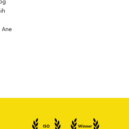
nog
nih
m Ane