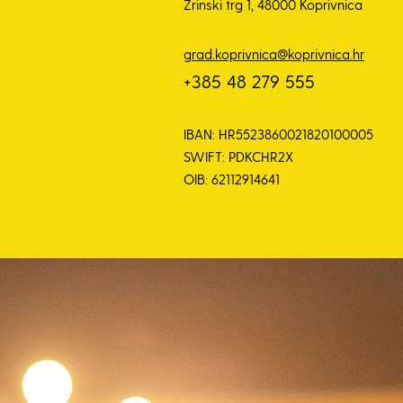
Zrinski trg 1, 48000 Koprivnica
grad.koprivnica@koprivnica.hr
+385 48 279 555
IBAN: HR5523860021820100005
SWIFT: PDKCHR2X
OIB: 62112914641