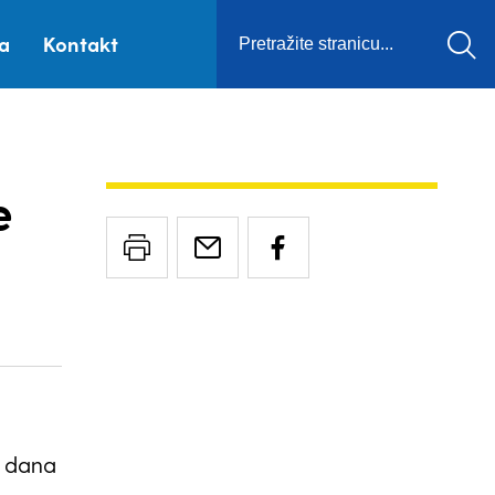
ca
Kontakt
e
g dana