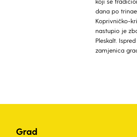
koji se tradici
dana po trinaes
Koprivničko-kr
nastupio je zb
Pleskalt. Ispre
zamjenica gra
Grad