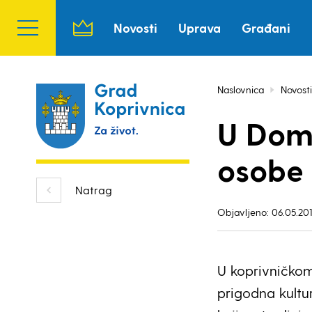
Novosti
Uprava
Građani
Naslovnica
Novosti
U Domu
osobe 
Natrag
Objavljeno: 06.05.201
U koprivničko
prigodna kult