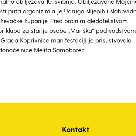
onalno obilježava 10. svibnja. Obilježavane Majči
ti puta organizirala je Udruga slijepih i slabovid
iževačke županije. Pred brojnim gledateljstvom
or kluba za starije osobe „Mariška“ pod vodstvo
d Grada Koprivnice manifestaciji je prisustvovala
donačelnice Melita Samoborec.
Kontakt