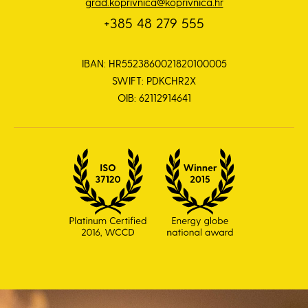
grad.koprivnica@koprivnica.hr
+385 48 279 555
IBAN: HR5523860021820100005
SWIFT: PDKCHR2X
OIB: 62112914641