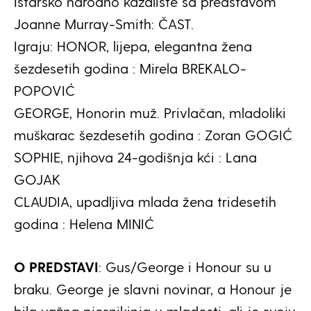
Istarsko narodno kazalište sa predstavom
Joanne Murray-Smith: ČAST.
Igraju: HONOR, lijepa, elegantna žena
šezdesetih godina : Mirela BREKALO-
POPOVIĆ
GEORGE, Honorin muž. Privlačan, mladoliki
muškarac šezdesetih godina : Zoran GOGIĆ
SOPHIE, njihova 24-godišnja kći : Lana
GOJAK
CLAUDIA, upadljiva mlada žena tridesetih
godina : Helena MINIĆ
O PREDSTAVI
: Gus/George i Honour su u
braku. George je slavni novinar, a Honour je