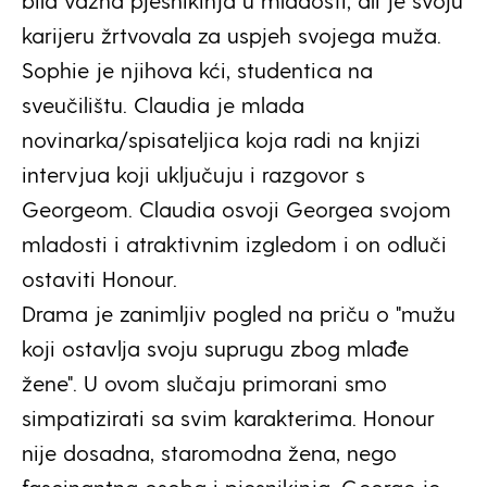
bila važna pjesnikinja u mladosti, ali je svoju
karijeru žrtvovala za uspjeh svojega muža.
Sophie je njihova kći, studentica na
sveučilištu. Claudia je mlada
novinarka/spisateljica koja radi na knjizi
intervjua koji uključuju i razgovor s
Georgeom. Claudia osvoji Georgea svojom
mladosti i atraktivnim izgledom i on odluči
ostaviti Honour.
Drama je zanimljiv pogled na priču o "mužu
koji ostavlja svoju suprugu zbog mlađe
žene". U ovom slučaju primorani smo
simpatizirati sa svim karakterima. Honour
nije dosadna, staromodna žena, nego