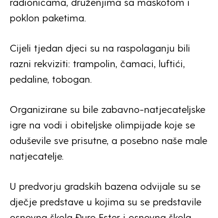
radionicama, druženjima sa maskotom i
poklon paketima.
Cijeli tjedan djeci su na raspolaganju bili
razni rekviziti: trampolin, čamaci, luftići,
pedaline, tobogan.
Organizirane su bile zabavno-natjecateljske
igre na vodi i obiteljske olimpijade koje se
oduševile sve prisutne, a posebno naše male
natjecatelje.
U predvorju gradskih bazena odvijale su se
dječje predstave u kojima su se predstavile
osnovna škola Đuro Ester i osnovna škola