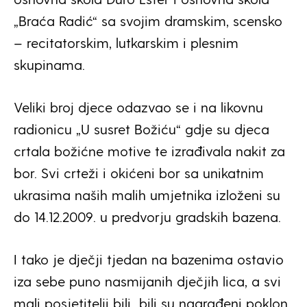
„Braća Radić“ sa svojim dramskim, scensko
– recitatorskim, lutkarskim i plesnim
skupinama.
Veliki broj djece odazvao se i na likovnu
radionicu „U susret Božiću“ gdje su djeca
crtala božićne motive te izrađivala nakit za
bor. Svi crteži i okićeni bor sa unikatnim
ukrasima naših malih umjetnika izloženi su
do 14.12.2009. u predvorju gradskih bazena.
I tako je dječji tjedan na bazenima ostavio
iza sebe puno nasmijanih dječjih lica, a svi
mali posjetitelji bili bili su nagrađeni poklon