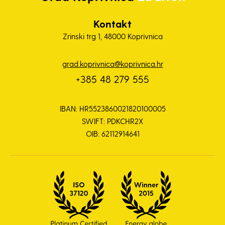
Kontakt
Zrinski trg 1, 48000 Koprivnica
grad.koprivnica@koprivnica.hr
+385 48 279 555
IBAN: HR5523860021820100005
SWIFT: PDKCHR2X
OIB: 62112914641