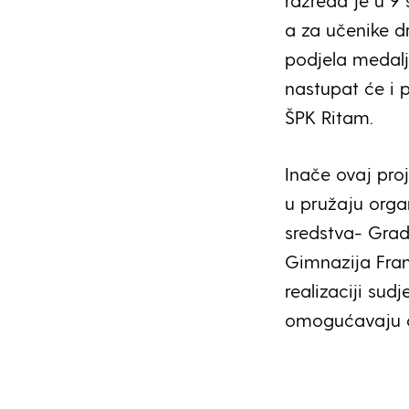
razreda je u 9 
a za učenike dr
podjela medalja
nastupat će i p
ŠPK Ritam.
Inače ovaj proj
u pružaju orga
sredstva- Grad
Gimnazija Fran
realizaciji sud
omogućavaju o