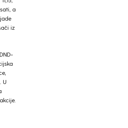
11,15,
sati, a
ijade
ači iz
i DND-
ijska
ce,
. U
a
kcije.