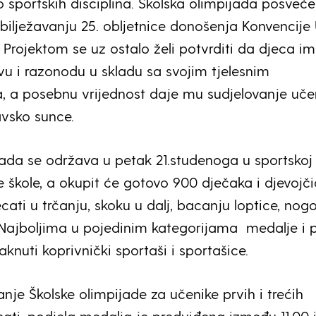
o sportskih disciplina. Školska olimpijada posveć
bilježavanju 25. obljetnice donošenja Konvencije
 Projektom se uz ostalo želi potvrditi da djeca i
u i razonodu u skladu sa svojim tjelesnim
 a posebnu vrijednost daje mu sudjelovanje uče
vsko sunce.
jada se održava u petak 21.studenoga u sportskoj
e škole, a okupit će gotovo 900 dječaka i djevojč
ecati u trčanju, skoku u dalj, bacanju loptice, no
 Najboljima u pojedinim kategorijama medalje i 
taknuti koprivnički sportaši i sportašice.
nje Školske olimpijade za učenike prvih i trećih