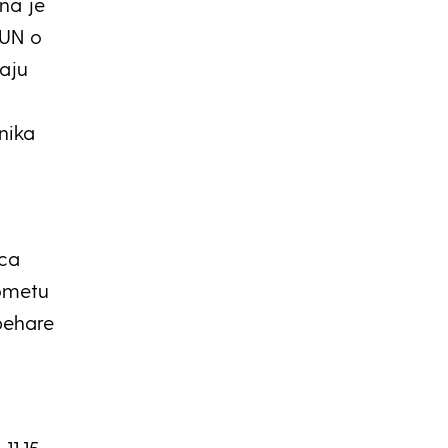
ena je
 UN o
maju
nika
ica
gometu
pehare