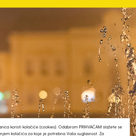
anica koristi kolačiće (cookies). Odabirom PRIHVAĆAM slažete se
tenjem kolačića za koje je potrebna Vaša suglasnost. Za