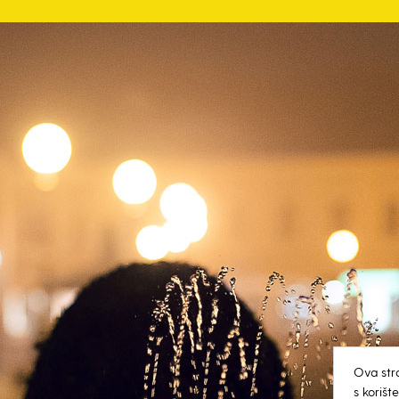
Ova str
s koriš