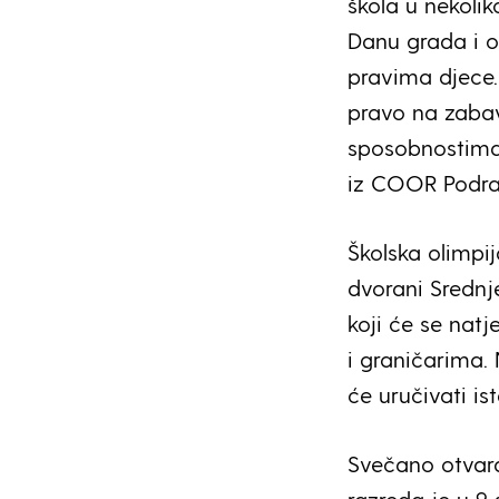
škola u nekolik
Danu grada i o
pravima djece.
pravo na zabav
sposobnostima,
iz COOR Podra
Školska olimpi
dvorani Srednj
koji će se natj
i graničarima.
će uručivati is
Svečano otvara