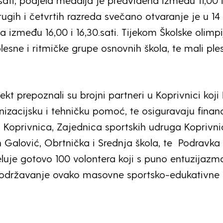
sati, podjela medalja je predviđena između 11,00 i 
ugih i četvrtih razreda svečano otvaranje je u 14 
 između 16,00 i 16,30.sati. Tijekom Školske olimp
lesne i ritmičke grupe osnovnih škola, te mali ples
ekt prepoznali su brojni partneri u Koprivnici koj
nizacijsku i tehničku pomoć, te osiguravaju financ
 Koprivnica, Zajednica sportskih udruga Koprivni
 Galović, Obrtnička i Srednja škola, te Podravka 
jeluje gotovo 100 volontera koji s puno entuzijazm
državanje ovako masovne sportsko-edukativne a