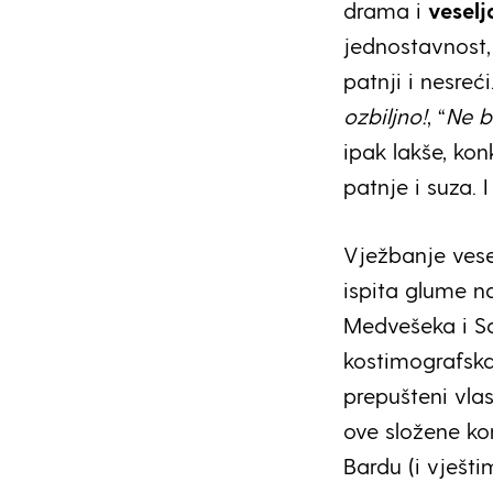
drama i
veselj
jednostavnost,
patnji i nesreć
ozbiljno!
, “
Ne b
ipak lakše, kon
patnje i suza. I
Vježbanje vese
ispita glume 
Medvešeka i Sa
kostimografska
prepušteni vlas
ove složene kom
Bardu (i vješt