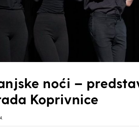
anjske noći – predsta
ada Koprivnice
4.