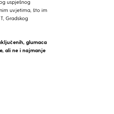
vog uspješnog
nim uvjetima, što im
IT, Gradskog
uključenih, glumaca
je, ali ne i najmanje