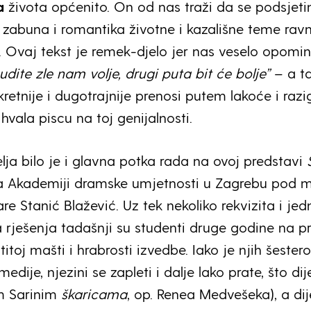
a
života općenito. On od nas traži da se podsjet
 zabuna i romantika životne i kazališne teme rav
i. Ovaj tekst je remek-djelo jer nas veselo opomi
udite zle nam volje, drugi puta bit će bolje”
– a ta
kretnije i dugotrajnije prenosi putem lakoće i razi
 hvala piscu na toj genijalnosti.
lja bilo je i glavna potka rada na ovoj predstavi
na Akademiji dramske umjetnosti u Zagrebu pod 
re Stanić Blažević. Uz tek nekoliko rekvizita i je
 rješenja tadašnji su studenti druge godine na pra
titoj mašti i hrabrosti izvedbe. Iako je njih šester
edije, njezini se zapleti i dalje lako prate, što d
im Sarinim
škaricama
, op. Renea Medvešeka), a dij