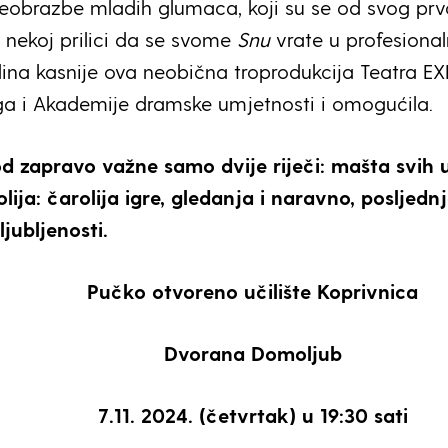
eobrazbe mladih glumaca, koji su se od svog pr
 nekoj prilici da se svome
Snu
vrate u profesional
dina kasnije ova neobična troprodukcija Teatra EX
ga i Akademije dramske umjetnosti i omogućila.
od zapravo važne samo dvije riječi: mašta svih 
rolija: čarolija igre, gledanja i naravno, posljedn
jubljenosti.
Pučko otvoreno učilište Koprivnica
Dvorana Domoljub
7.11. 2024. (četvrtak) u 19:30 sati