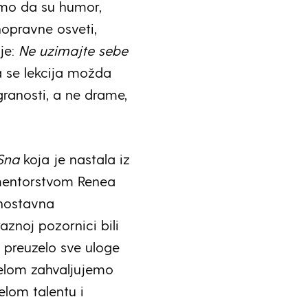
imo da su humor,
nopravne osveti,
nje:
Ne uzimajte sebe
 se lekcija možda
granosti, a ne drame,
Sna
koja je nastala iz
mentorstvom Renea
dnostavna
znoj pozornici bili
o preuzelo sve uloge
ijelom zahvaljujemo
elom talentu i