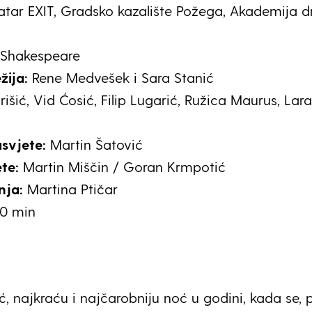
atar EXIT, Gradsko kazalište Požega, Akademija 
 Shakespeare
ežija:
Rene Medvešek i Sara Stanić
rišić, Vid Ćosić, Filip Lugarić, Ružica Maurus, Lara
asvjete:
Martin Šatović
ete:
Martin Miščin / Goran Krmpotić
nja:
Martina Ptičar
40 min
ć, najkraću i najčarobniju noć u godini, kada se, 