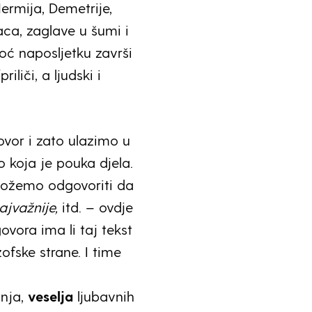
Hermija, Demetrije,
aca, zaglave u šumi i
oć naposljetku završi
iliči, a ljudski i
ovor i zato ulazimo u
o koja je pouka djela.
možemo odgovoriti da
ajvažnije,
itd. – ovdje
vora ima li taj tekst
zofske strane. I time
nja,
veselja
ljubavnih