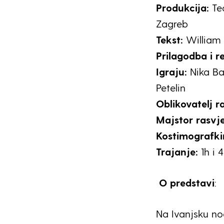
Produkcija:
Te
Zagreb
Tekst:
William
Prilagodba i r
Igraju:
Nika Ba
Petelin
Oblikovatelj r
Majstor rasvj
Kostimografki
Trajanje:
1h i 
O predstavi
:
Na Ivanjsku no