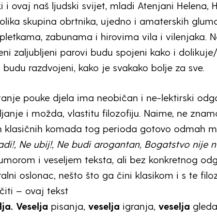
ki i ovaj naš ljudski svijet, mladi Atenjani Helena, 
rolika skupina obrtnika, ujedno i amaterskih glum
spletkama, zabunama i hirovima vila i vilenjaka. N
ni zaljubljeni parovi budu spojeni kako i dolikuje/pr
vi budu razdvojeni, kako je svakako bolje za sve.
itanje pouke djela ima neobičan i ne-lektirski odg
ljanje i možda, vlastitu filozofiju. Naime, ne znam
ih klasičnih komada tog perioda gotovo odmah 
adi!, Ne ubij!, Ne budi arogantan, Bogatstvo nije n
umorom i veseljem teksta, ali bez konkretnog odgo
ralni oslonac, nešto što ga čini klasikom i s te filo
iti – ovaj tekst
lja.
Veselja
pisanja,
veselja
igranja,
veselja
gleda