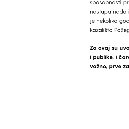
sposobnosti pr
nastupa nadali
je nekoliko go
kazališta Pože
Za ovaj su uv
i publike, i ča
važno, prve zal