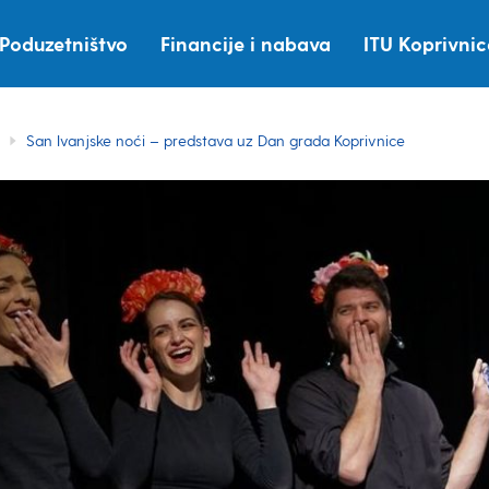
Poduzetništvo
Financije i nabava
ITU Koprivni
San Ivanjske noći – predstava uz Dan grada Koprivnice