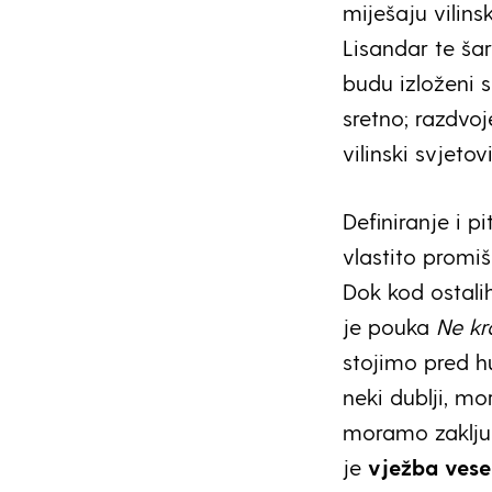
miješaju vilins
Lisandar te ša
budu izloženi 
sretno; razdvoje
vilinski svjeto
Definiranje i p
vlastito promiš
Dok kod ostal
je pouka
Ne kr
stojimo pred h
neki dublji, mo
moramo zaključ
je
vježba
vese