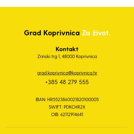
Grad
Koprivnica
Za život.
Kontakt
Zrinski trg 1, 48000 Koprivnica
grad.koprivnica@koprivnica.hr
+385 48 279 555
IBAN: HR5523860021820100005
SWIFT: PDKCHR2X
OIB: 62112914641