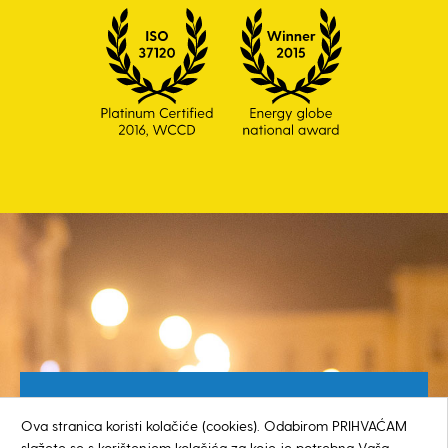
Besplatan broj za građane
Ova stranica koristi kolačiće (cookies). Odabirom PRIHVAĆAM
0800 385 048
slažete se s korištenjem kolačića za koje je potrebna Vaša