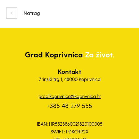
Natrag
Grad
Koprivnica
Za život.
Kontakt
Zrinski trg 1, 48000 Koprivnica
grad.koprivnica@koprivnica.hr
+385 48 279 555
IBAN: HR5523860021820100005
SWIFT: PDKCHR2X