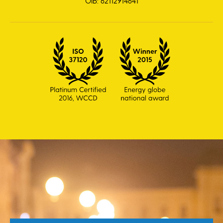
OIB: 62112914641