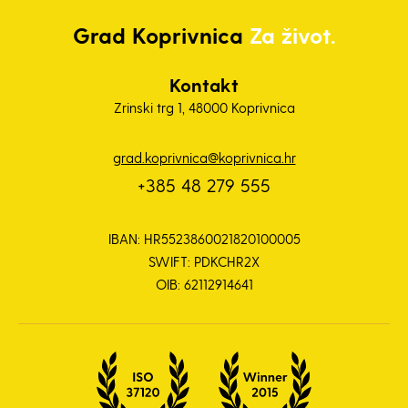
Grad
Koprivnica
Za život.
Kontakt
Zrinski trg 1, 48000 Koprivnica
grad.koprivnica@koprivnica.hr
+385 48 279 555
IBAN: HR5523860021820100005
SWIFT: PDKCHR2X
OIB: 62112914641