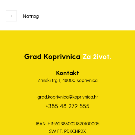
Natrag
Grad
Koprivnica
Za život.
Kontakt
Zrinski trg 1, 48000 Koprivnica
grad.koprivnica@koprivnica.hr
+385 48 279 555
IBAN: HR5523860021820100005
SWIFT: PDKCHR2X