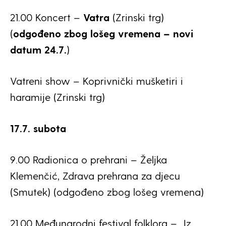
21.00 Koncert –
Vatra
(Zrinski trg)
(
odgođeno zbog lošeg vremena – novi
datum 24.7.
)
Vatreni show – Koprivnički mušketiri i
haramije (Zrinski trg)
17.7. subota
9.00 Radionica o prehrani – Željka
Klemenčić, Zdrava prehrana za djecu
(Smutek) (odgođeno zbog lošeg vremena)
21.00 Međunarodni festival folklora – „Iz