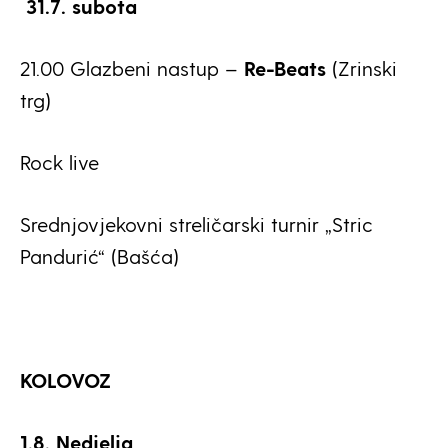
31.7. subota
21.00 Glazbeni nastup –
Re-Beats
(Zrinski
trg)
Rock live
Srednjovjekovni streličarski turnir „Stric
Pandurić“ (Bašća)
KOLOVOZ
1.8. Nedjelja