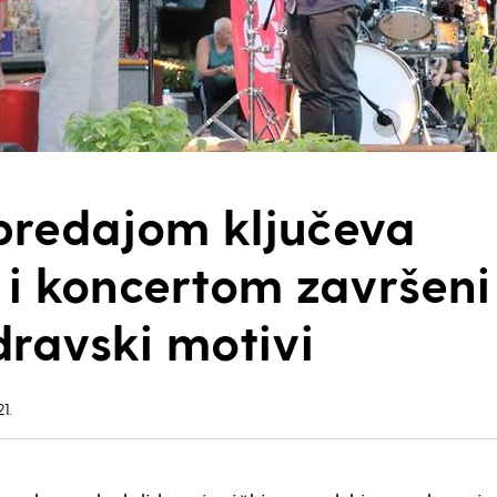
predajom ključeva
i koncertom završeni
dravski motivi
1.