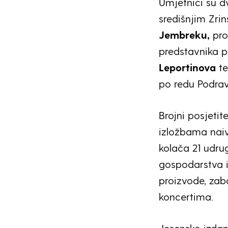
Umjetnici su d
središnjim Zri
Jembreku,
pro
predstavnika p
Leportinova
t
po redu Podrav
Brojni posjetit
izložbama naiv
kolača 21 udrug
gospodarstva i
proizvode, zab
koncertima.