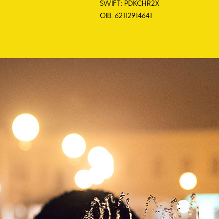
SWIFT: PDKCHR2X
OIB: 62112914641