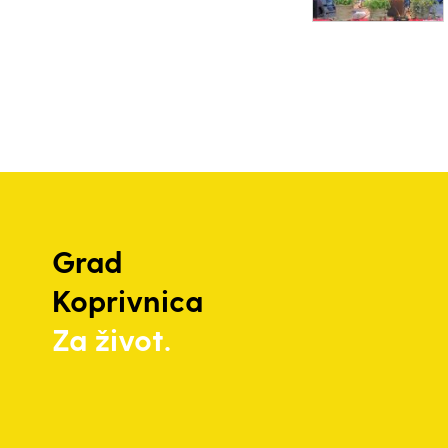
Grad
Koprivnica
Za život.