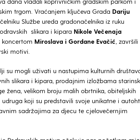
va dana vladali koprivničkim gradskim parkom i
nskim trgom. Vraćanjem ključeva Grada
Dariju
čelniku Službe ureda gradonačelnika iz ruku
odravskih slikara i kipara
Nikole Večenaja
e koncertom
Miroslava i Gordane Evačić
, završili
ski motivi.
elji su mogli uživati u nastupima kulturnih društav
nih slikara i kipara, prodajnim izložbama starinsk
e žena, velikom broju malih obrtnika, obiteljskih
 udruga koji su predstavili svoje unikatne i autoh
avnim sadržajima za djecu te cjelovečernjim