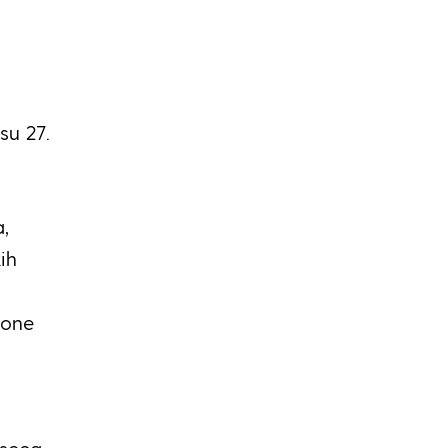
 su 27.
a,
ih
tone