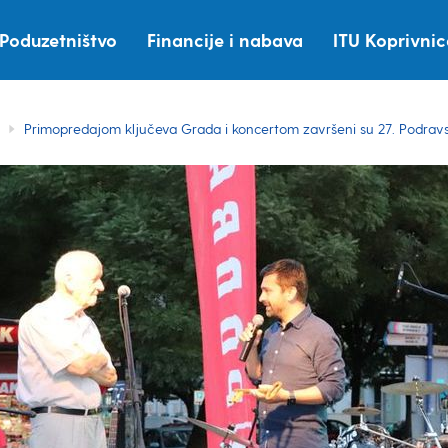
Poduzetništvo
Financije i nabava
ITU Koprivni
Primopredajom ključeva Grada i koncertom završeni su 27. Podravs