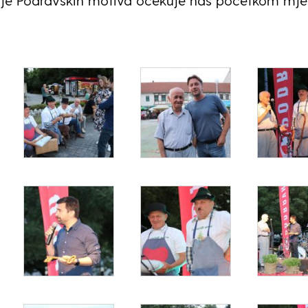
nje Podravskih motiva očekuje nas početkom mj