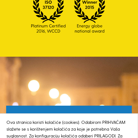
Besplatan broj za građane
Ova stranica koristi kolačiće (cookies). Odabirom PRIHVAĆAM
0800 385 048
slažete se s korištenjem kolačića za koje je potrebna Vaša
suglasnost. Za konfiguraciju kolačića odaberi PRILAGODI. Za