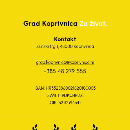
Grad
Koprivnica
Za život.
Kontakt
Zrinski trg 1, 48000 Koprivnica
grad.koprivnica@koprivnica.hr
+385 48 279 555
IBAN: HR5523860021820100005
SWIFT: PDKCHR2X
OIB: 62112914641