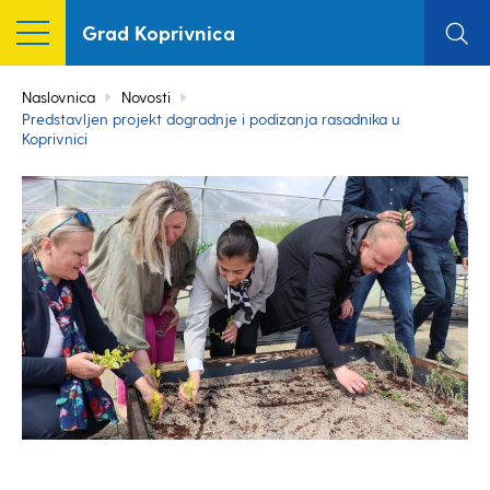
Grad Koprivnica
Naslovnica
Novosti
Predstavljen projekt dogradnje i podizanja rasadnika u
Koprivnici