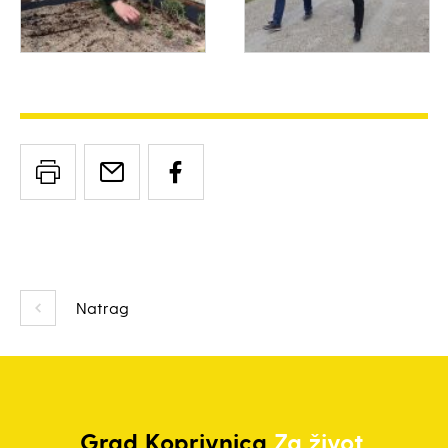
Natrag
Grad
Koprivnica
Za život.