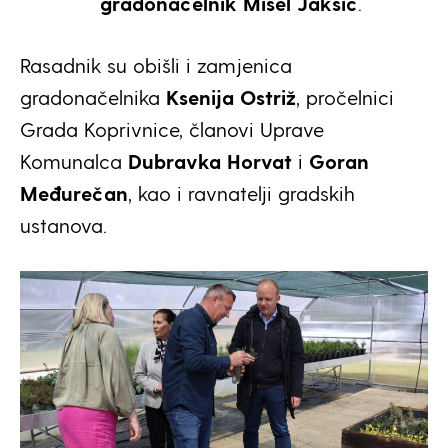
gradonačelnik Mišel Jakšić
.
Rasadnik su obišli i zamjenica
gradonačelnika
Ksenija Ostriž
, pročelnici
Grada Koprivnice, članovi Uprave
Komunalca
Dubravka Horvat
i
Goran
Međurečan
, kao i ravnatelji gradskih
ustanova.