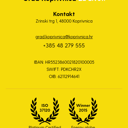
Kontakt
Zrinski trg 1, 48000 Koprivnica
grad.koprivnica@koprivnica.hr
+385 48 279 555
IBAN: HR5523860021820100005
SWIFT: PDKCHR2X
OIB: 62112914641