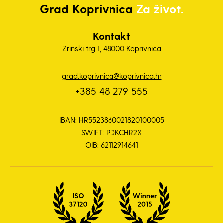
Grad
Koprivnica
Za život.
Kontakt
Zrinski trg 1, 48000 Koprivnica
grad.koprivnica@koprivnica.hr
+385 48 279 555
IBAN: HR5523860021820100005
SWIFT: PDKCHR2X
OIB: 62112914641