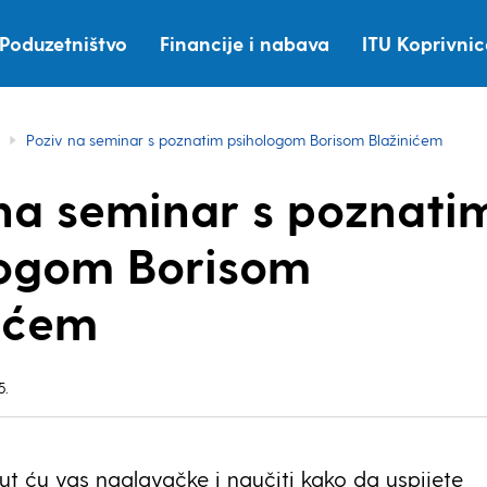
Poduzetništvo
Financije i nabava
ITU Koprivni
Poziv na seminar s poznatim psihologom Borisom Blažinićem
na seminar s poznati
logom Borisom
ićem
5.
ut ću vas naglavačke i naučiti kako da uspijete