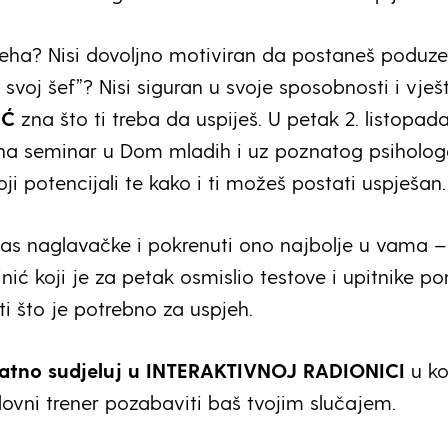
jeha? Nisi dovoljno motiviran da postaneš poduzet
voj šef”? Nisi siguran u svoje sposobnosti i vješ
IĆ
zna što ti treba da uspiješ. U petak 2. listopad
 na seminar u Dom mladih i uz poznatog psiholo
voji potencijali te kako i ti možeš postati uspješan.
as naglavačke i pokrenuti ono najbolje u vama –
inić koji je za petak osmislio testove i upitnike 
ti što je potrebno za uspjeh.
latno
sudjeluj u INTERAKTIVNOJ RADIONICI
u ko
lovni trener pozabaviti baš tvojim slučajem.