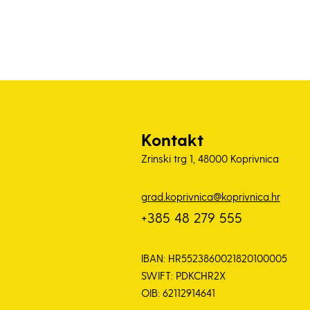
Kontakt
Zrinski trg 1, 48000 Koprivnica
grad.koprivnica@koprivnica.hr
+385 48 279 555
IBAN: HR5523860021820100005
SWIFT: PDKCHR2X
OIB: 62112914641