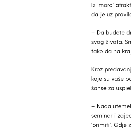
Iz ‘mora’ atrak
da je uz pravi
– Da budete dru
svog života. Sn
tako da na kra
Kroz predavanja
koje su vaše p
šanse za uspje
– Nada utemelj
seminar i zaje
‘primiti’. Gdje