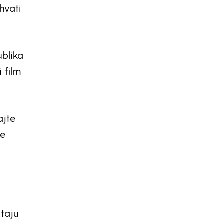
hvati
ublika
i film
ajte
će
staju