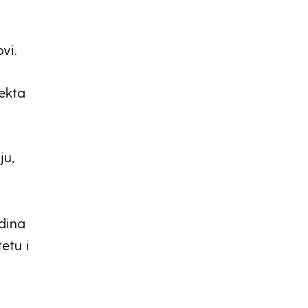
vi.
jekta
ju,
dina
tetu i