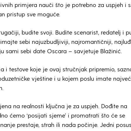
tivnih primjera nauči što je potrebno za uspjeh i s
lan pristup sve moguće.
gačiji, budite svoji. Budite scenarist, redatelj i p
imajte sebi najuzbudljiviji, najromantičniji, najluđ
ju sami sebi date Oscara – savjetuje Blažinić.
 i testove koje je ovaj stručnjak pripremio, sazn
oduzetničke vještine i u kojem poslu imate najve
h.
ena na realnosti ključna je za uspjeh. Dođite na
dno ćemo ‘posijati sjeme’ i promatrati što će se
 znanje prestaje, strah ili nada počinje. Jedni posu