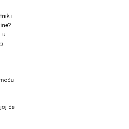
nik i
tine?
a u
ga
pomoću
joj će