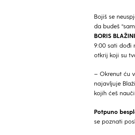
Bojiš se neusp
da budeš “sam s
BORIS BLAŽIN
9:00 sati dođi
otkrij koji su t
– Okrenut ću v
najavljuje Blaž
kojih ćeš nauči
Potpuno besp
se poznati pos