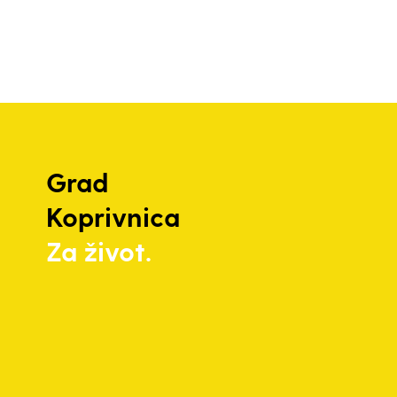
Grad
Koprivnica
Za život.