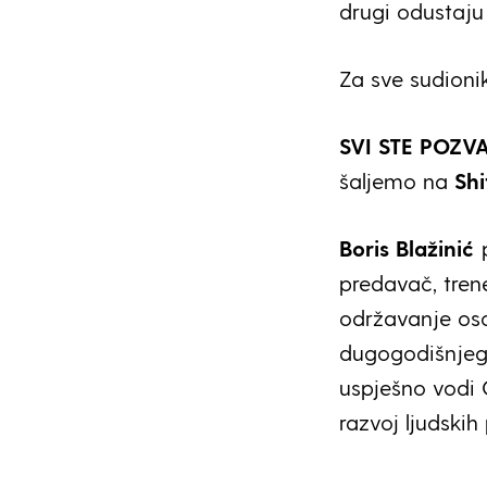
drugi odustaju
Za sve sudionik
SVI STE POZVA
šaljemo na
Shi
Boris Blažinić
predavač, tren
održavanje oso
dugogodišnjeg 
uspješno vodi C
razvoj ljudskih