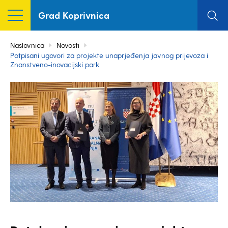
Grad Koprivnica
Naslovnica
Novosti
Potpisani ugovori za projekte unaprjeđenja javnog prijevoza i
Znanstveno-inovacijski park