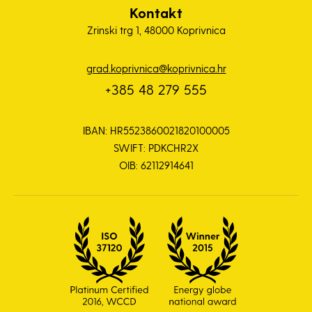
Kontakt
Zrinski trg 1, 48000 Koprivnica
grad.koprivnica@koprivnica.hr
+385 48 279 555
IBAN: HR5523860021820100005
SWIFT: PDKCHR2X
OIB: 62112914641