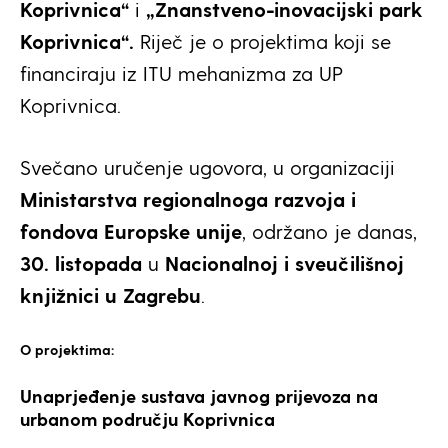
Koprivnica“
i
„Znanstveno-inovacijski park
Koprivnica“.
Riječ je o projektima koji se
financiraju iz ITU mehanizma za UP
Koprivnica.
Svečano uručenje ugovora, u organizaciji
Ministarstva regionalnoga razvoja i
fondova Europske unije
, održano je danas,
30. listopada
u
Nacionalnoj i sveučilišnoj
knjižnici u Zagrebu
.
O projektima:
Unaprjeđenje sustava javnog prijevoza na
urbanom području Koprivnica