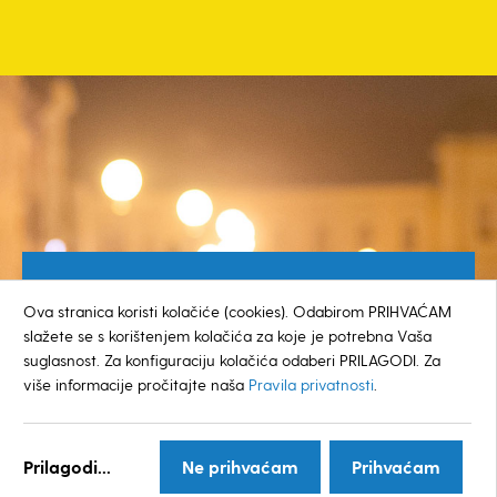
Besplatan broj za građane
Ova stranica koristi kolačiće (cookies). Odabirom PRIHVAĆAM
0800 385 048
slažete se s korištenjem kolačića za koje je potrebna Vaša
suglasnost. Za konfiguraciju kolačića odaberi PRILAGODI. Za
više informacije pročitajte naša
Pravila privatnosti
.
© GRAD KOPRIVNICA
Prilagodi...
Ne prihvaćam
Prihvaćam