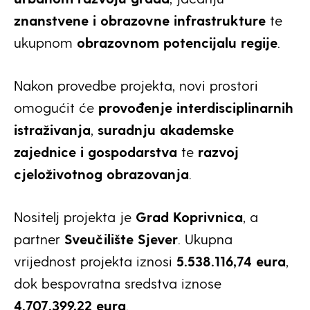
znanstvene i obrazovne infrastrukture
te
ukupnom
obrazovnom potencijalu regije
.
Nakon provedbe projekta, novi prostori
omogućit će
provođenje interdisciplinarnih
istraživanja
,
suradnju akademske
zajednice i gospodarstva
te
razvoj
cjeloživotnog obrazovanja
.
Nositelj projekta je
Grad Koprivnica
, a
partner
Sveučilište Sjever
. Ukupna
vrijednost projekta iznosi
5.538.116,74 eura
,
dok bespovratna sredstva iznose
4.707.399,22 eura
.