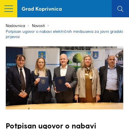
Grad Koprivnica
Naslovnica
Novosti
Potpisan ugovor o nabavi električnih minibuseva za javni gradski
prijevoz
Potpisan ugovor o nabavi