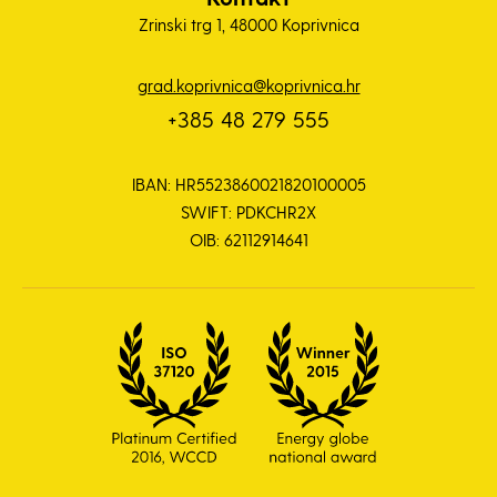
Zrinski trg 1, 48000 Koprivnica
grad.koprivnica@koprivnica.hr
+385 48 279 555
IBAN: HR5523860021820100005
SWIFT: PDKCHR2X
OIB: 62112914641