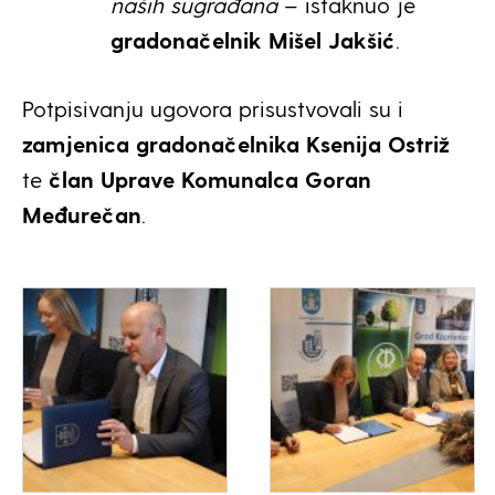
naših sugrađana
– istaknuo je
gradonačelnik Mišel Jakšić
.
Potpisivanju ugovora prisustvovali su i
zamjenica gradonačelnika Ksenija Ostriž
te
član Uprave Komunalca Goran
Međurečan
.