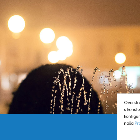
Ova str
s koriš
konfigur
naša
Pr