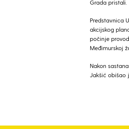
Grada pristali.
Predstavnica 
akcijskog plan
počinje provod
Međimurskoj žu
Nakon sastanak
Jakšić obišao j