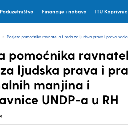
Poduzetništvo
Financije i nabava
ITU Koprivni
Posjeta pomoćnika ravnatelja Ureda za ljudska prava i prava naci
a pomoćnika ravnatel
za ljudska prava i pr
alnih manjina i
tavnice UNDP-a u RH
5.