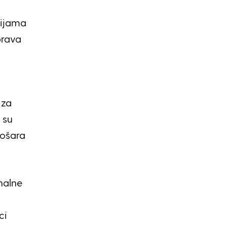
rijama
prava
 za
 su
košara
nalne
ci