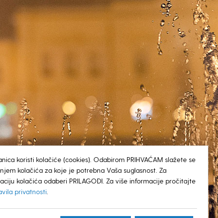
anica koristi kolačiće (cookies). Odabirom PRIHVAĆAM slažete se
tenjem kolačića za koje je potrebna Vaša suglasnost. Za
aciju kolačića odaberi PRILAGODI. Za više informacije pročitajte
avila privatnosti
.