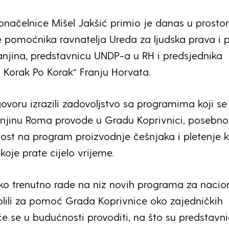
načelnice Mišel Jakšić primio je danas u prosto
 pomoćnika ravnatelja Ureda za ljudska prava i 
njina, predstavnicu UNDP-a u RH i predsjednika
Korak Po Korak“ Franju Horvata.
ovoru izrazili zadovoljstvo sa programima koji se
njinu Roma provode u Gradu Koprivnici, posebno
nost na program proizvodnje češnjaka i pletenje 
 koje prate cijelo vrijeme.
ako trenutno rade na niz novih programa za nacio
lili za pomoć Grada Koprivnice oko zajedničkih
će se u budućnosti provoditi, na što su predstavni