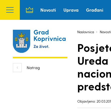
Novosti
Uprava
Građani
Naslovnica
Novosti
Posjet
Ureda 
Natrag
nacion
preds
Objavljeno: 20.03.201