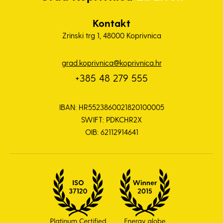
Kontakt
Zrinski trg 1, 48000 Koprivnica
grad.koprivnica@koprivnica.hr
+385 48 279 555
IBAN: HR5523860021820100005
SWIFT: PDKCHR2X
OIB: 62112914641