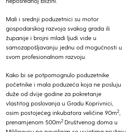
neposrednoj blizini.
Mali i srednji poduzetnici su motor
gospodarskog razvoja svakog grada ili
županije i brojni mladi ljudi vide u
samozapošljavanju jednu od mogućnosti u
svom profesionalnom razvoju.
Kako bi se potpomognulo poduzetnike
početnike i mala poduzeća koja ne posluju
duže od dvije godine za pokretanje
vlastitog poslovanja u Gradu Koprivnici,
2
osim postojećeg inkubatora veličine 90m
,
2
prenamjenom 500m
Društvenog doma u
Miklinovcu po povoljnim se uvjetima pružaju