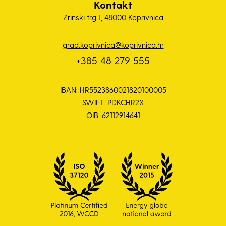
Kontakt
Zrinski trg 1, 48000 Koprivnica
grad.koprivnica@koprivnica.hr
+385 48 279 555
IBAN: HR5523860021820100005
SWIFT: PDKCHR2X
OIB: 62112914641