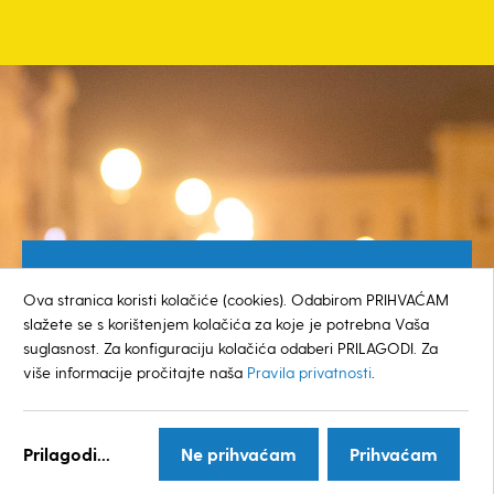
Besplatan broj za građane
Ova stranica koristi kolačiće (cookies). Odabirom PRIHVAĆAM
0800 385 048
slažete se s korištenjem kolačića za koje je potrebna Vaša
suglasnost. Za konfiguraciju kolačića odaberi PRILAGODI. Za
više informacije pročitajte naša
Pravila privatnosti
.
© GRAD KOPRIVNICA
Prilagodi...
Ne prihvaćam
Prihvaćam