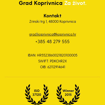
Grad
Koprivnica
Za život.
Kontakt
Zrinski trg 1, 48000 Koprivnica
grad.koprivnica@koprivnica.hr
+385 48 279 555
IBAN: HR5523860021820100005
SWIFT: PDKCHR2X
OIB: 62112914641