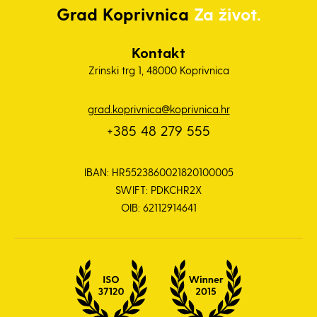
Grad
Koprivnica
Za život.
Kontakt
Zrinski trg 1, 48000 Koprivnica
grad.koprivnica@koprivnica.hr
+385 48 279 555
IBAN: HR5523860021820100005
SWIFT: PDKCHR2X
OIB: 62112914641