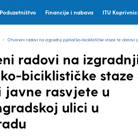
Poduzetništvo
Financije i nabava
ITU Koprivni
Otvoreni radovi na izgradnji pješačko-biciklističke staze te obnovi
ni radovi na izgradnj
ko-biciklističke staze 
 javne rasvjete u
radskoj ulici u
radu