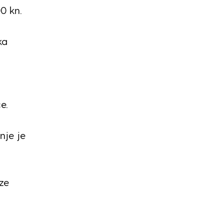
0 kn.
ka
e.
nje je
ze