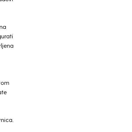
vna
gurati
vljena
a
utom
ate
vnica.