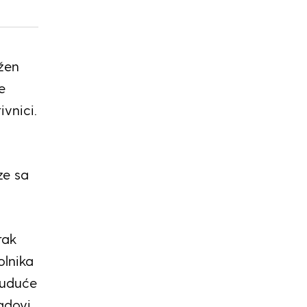
ažen
e
vnici.
ze sa
rak
olnika
buduće
adovi