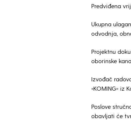
Predviđena vrij
Ukupna ulaganj
odvodnja, obno
Projektnu doku
oborinske kanal
Izvođač radova
«KOMING» iz Ko
Poslove stručn
obavljati će tv