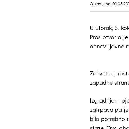
Objavljeno: 03.08.20
U utorak, 3. k
Pros otvorio je
obnovi javne r
Zahvat u prost
zapadne strane 
Izgradnjom pje
zatrpava pa je
bilo potrebno 
staze. Ova obo