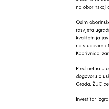
na oborinskoj o
Osim oborinske
rasvjeta ugradn
kvalitetnija j
na stupovima N
Koprivnica, z
Predmetna pro
dogovoru o us
Grada, ŽUC će p
Investitor izgr