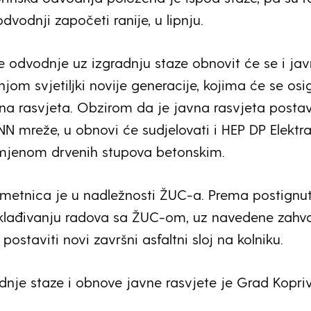
dvodnji započeti ranije, u lipnju.
 odvodnje uz izgradnju staze obnovit će se i ja
jom svjetiljki novije generacije, kojima će se osi
avna rasvjeta. Obzirom da je javna rasvjeta posta
N mreže, u obnovi će sudjelovati i HEP DP Elektr
amjenom drvenih stupova betonskim.
metnica je u nadležnosti ŽUC-a. Prema postign
klađivanju radova sa ŽUC-om, uz navedene zahv
ostaviti novi završni asfaltni sloj na kolniku.
adnje staze i obnove javne rasvjete je Grad Kopri