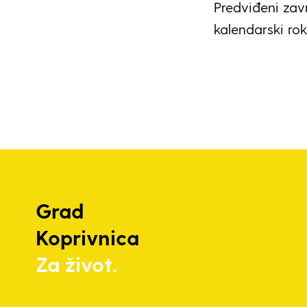
Predviđeni zav
kalendarski ro
Grad
Koprivnica
Za život.