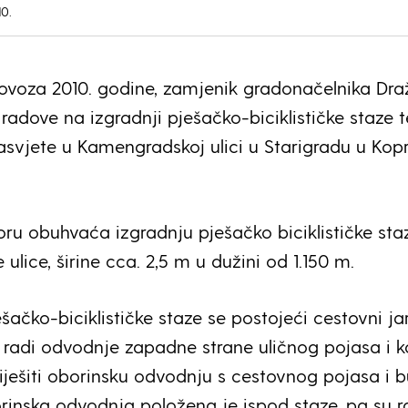
10.
olovoza 2010. godine, zamjenik gradonačelnika Dr
 radove na izgradnji pješačko-biciklističke staze t
asvjete u Kamengradskoj ulici u Starigradu u Kopri
oru obuhvaća izgradnju pješačko biciklističke sta
ulice, širine cca. 2,5 m u dužini od 1.150 m.
šačko-biciklističke staze se postojeći cestovni ja
 radi odvodnje zapadne strane uličnog pojasa i k
riješiti oborinsku odvodnju s cestovnog pojasa i 
rinska odvodnja položena je ispod staze, pa su r