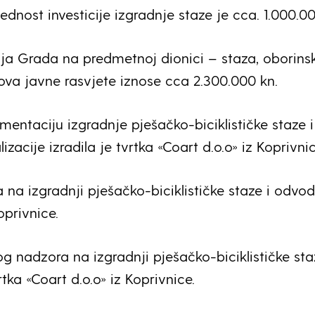
ednost investicije izgradnje staze je cca. 1.000.00
a Grada na predmetnoj dionici – staza, oborins
va javne rasvjete iznose cca 2.300.000 kn.
mentaciju izgradnje pješačko-biciklističke staze i
izacije izradila je tvrtka «Coart d.o.o» iz Koprivnic
 na izgradnji pješačko-biciklističke staze i odvod
privnice.
og nadzora na izgradnji pješačko-biciklističke sta
rtka «Coart d.o.o» iz Koprivnice.