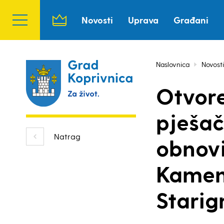
Novosti
Uprava
Građani
Naslovnica
Novosti
Otvore
pješač
Natrag
obnovi
Kameng
Starig