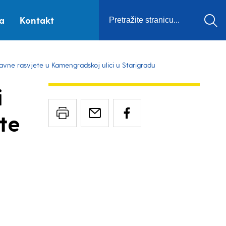
ca
Kontakt
 javne rasvjete u Kamengradskoj ulici u Starigradu
i
te