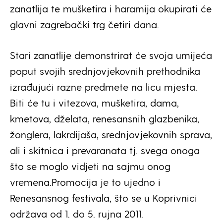
zanatlija te mušketira i haramija okupirati će
glavni zagrebački trg četiri dana.
Stari zanatlije demonstrirat će svoja umijeća
poput svojih srednjovjekovnih prethodnika
izrađujući razne predmete na licu mjesta.
Biti će tu i vitezova, mušketira, dama,
kmetova, dželata, renesansnih glazbenika,
žonglera, lakrdijaša, srednjovjekovnih sprava,
ali i skitnica i prevaranata tj. svega onoga
što se moglo vidjeti na sajmu onog
vremena.Promocija je to ujedno i
Renesansnog festivala, što se u Koprivnici
održava od 1. do 5. rujna 2011.