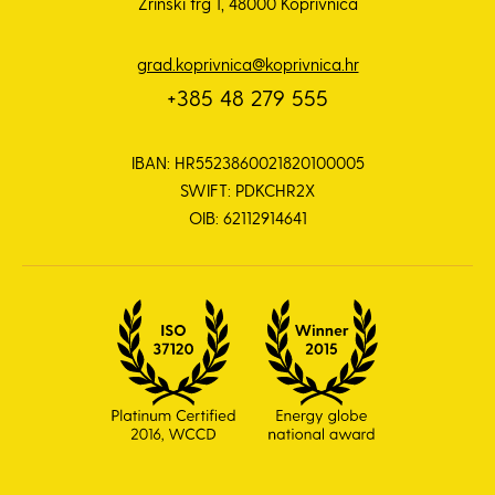
Zrinski trg 1, 48000 Koprivnica
grad.koprivnica@koprivnica.hr
+385 48 279 555
IBAN: HR5523860021820100005
SWIFT: PDKCHR2X
OIB: 62112914641