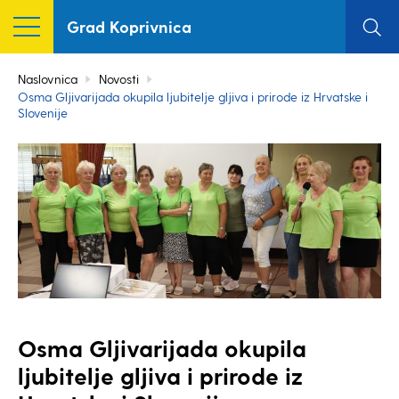
Grad Koprivnica
Naslovnica
Novosti
Osma Gljivarijada okupila ljubitelje gljiva i prirode iz Hrvatske i
Slovenije
Osma Gljivarijada okupila
ljubitelje gljiva i prirode iz