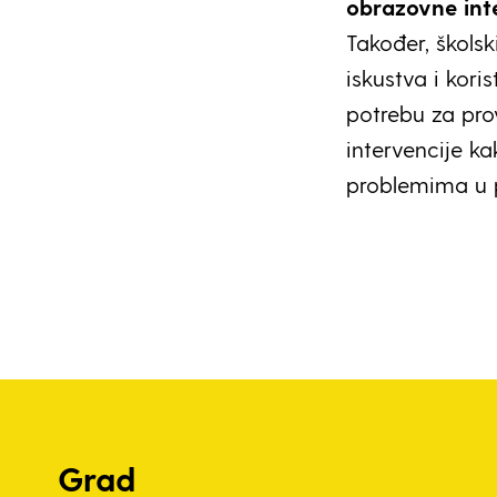
obrazovne inte
Također, školsk
iskustva i kori
potrebu za pr
intervencije ka
problemima u 
Grad