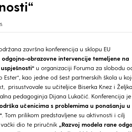
nosti“
5.
održana završna konferencija u sklopu EU
 odgojno-obrazovne intervencije temeljene na
uspješnosti“
u organizaciji Foruma za slobodu o
 Ester“, kao jedne od šest partnerskih škola u koj
t, prisustvovale su učiteljice Biserka Knez i Željk
jalna pedagoginja Dijana Lukačić. Konferencija je
odrška učenicima s problemima u ponašanju u
“
. Tom prilikom predstavljene su aktivnosti i cilj
živački dio te priručnik
„Razvoj modela rane odgo