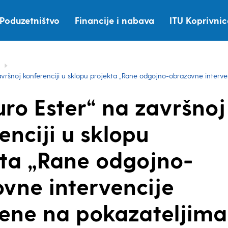
Poduzetništvo
Financije i nabava
ITU Koprivni
vršnoj konferenciji u sklopu projekta „Rane odgojno-obrazovne interve
ro Ester“ na završnoj
enciji u sklopu
ta „Rane odgojno-
vne intervencije
ene na pokazateljima