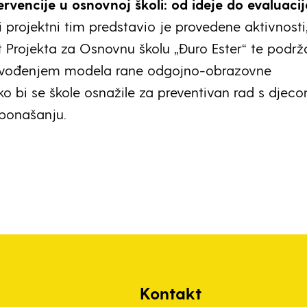
rvencije u osnovnoj školi: od ideje do evaluacij
i projektni tim predstavio je provedene aktivnosti
st Projekta za Osnovnu školu „Đuro Ester“ te podr
ovođenjem modela rane odgojno-obrazovne
ko bi se škole osnažile za preventivan rad s djec
ponašanju.
Kontakt