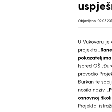
uspješ
Objavljeno: 02.03.201
U Vukovaru je 
projekta
„Rane
pokazateljima 
Ispred OŠ „Đuro
provodio Projek
Đurkan te soci
nosila naziv
„P
osnovnoj školi
Projekta, istra