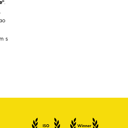
e“
.
,
žao
om s