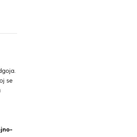
dgoja.
oj se
a
jno-