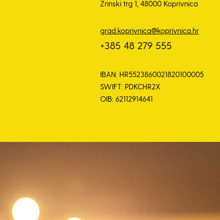
Zrinski trg 1, 48000 Koprivnica
grad.koprivnica@koprivnica.hr
+385 48 279 555
IBAN: HR5523860021820100005
SWIFT: PDKCHR2X
OIB: 62112914641