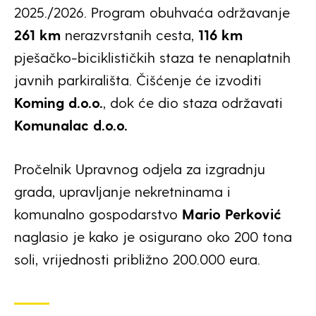
2025./2026. Program obuhvaća održavanje
26
1
km
nerazvrstanih cesta,
11
6
km
pješačko-biciklističkih staza te nenaplatnih
javnih parkirališta. Čišćenje će izvoditi
K
oming
d.o.o.
, dok će dio staza održavati
Komunalac d.o.o.
Pročelnik Upravnog odjela za izgradnju
grada, upravljanje nekretninama i
komunalno gospodarstvo
Mario Perković
naglasio je kako je osigurano oko 200 tona
soli, vrijednosti približno 200.000 eura.