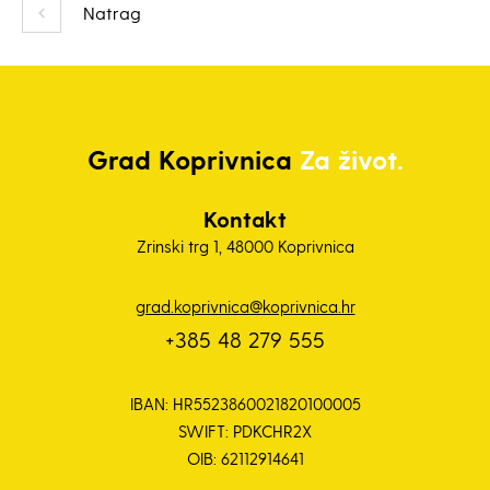
Natrag
Grad
Koprivnica
Za život.
Kontakt
Zrinski trg 1, 48000 Koprivnica
grad.koprivnica@koprivnica.hr
+385 48 279 555
IBAN: HR5523860021820100005
SWIFT: PDKCHR2X
OIB: 62112914641