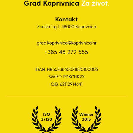
Grad
Koprivnica
Za život.
Kontakt
Zrinski trg 1, 48000 Koprivnica
grad.koprivnica@koprivnica.hr
+385 48 279 555
IBAN: HR5523860021820100005
SWIFT: PDKCHR2X
OIB: 62112914641