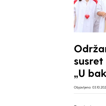
Održa
susret
„U bak
Objavljeno: 03.10.202