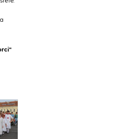
srete.
na
rci“