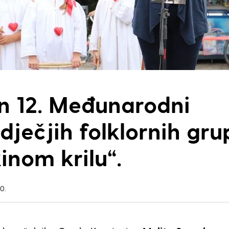
n 12. Međunarodni
 dječjih folklornih gr
inom krilu“.
0.