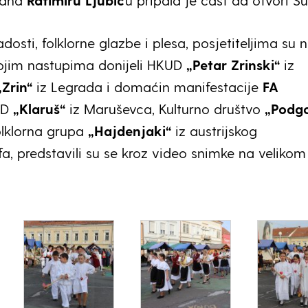
pana
Ratimiru Ljubić
u pripala je čast da otvori Su
dosti, folklorne glazbe i plesa, posjetiteljima su 
svojim nastupima donijeli HKUD
„Petar Zrinski“
iz
„Zrin“
iz Legrada i domaćin manifestacije
FA
UD
„Klaruš“
iz Maruševca, Kulturno društvo
„Podgo
Folklorna grupa
„Hajdenjaki“
iz austrijskog
fa, predstavili su se kroz video snimke na velikom