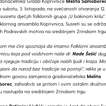
donačelnika Grada Koprivnice
Melita Samobore
u subotu, 3. listopada, na svečanosti otvaranja 12.
usreta dječjih folklornih grupa „U bakinom krilu“.
lklornog ansambla Koprivnica, Susreti su se održal
ih Podravskih motiva na središnjem Zrinskom trgu
nom me čini spoznaja da imamo Folklorni ansamb
vnicu koja pod vodstvom naše dr.
Nade Šešić
dugi
 njeguje tradiciju i običaje naših ljudi i kraja. 
vjesni da narod bez tradicije ne postoji“,
rekla je u
dnom govoru zamjenica gradonačelnika
Melita
borec
, zahvalivši se pritom i svim ostalim društv
u nastupila na središnjem Zrinskom trgu.