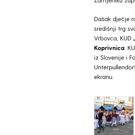
Zamjeniku žu
Dašak dječje ra
središnji trg 
Vrbovca, KUD
Koprivnica
. K
iz Slovenije i 
Unterpullendor
ekranu.