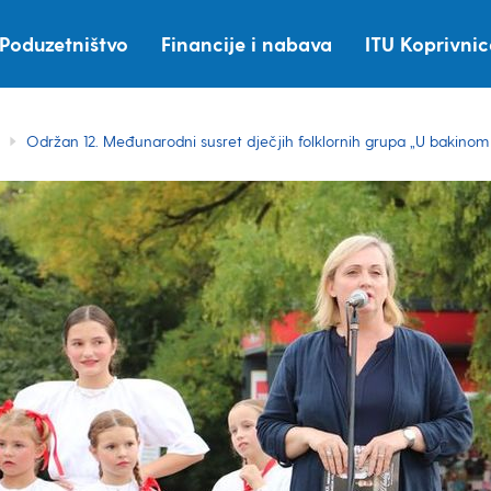
Poduzetništvo
Financije i nabava
ITU Koprivni
Održan 12. Međunarodni susret dječjih folklornih grupa „U bakinom k