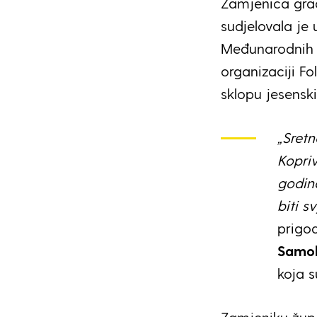
Zamjenica gra
sudjelovala je 
Međunarodnih s
organizaciji Fo
sklopu jesensk
„Sret
Kopri
godina
biti s
prigo
Samo
koja s