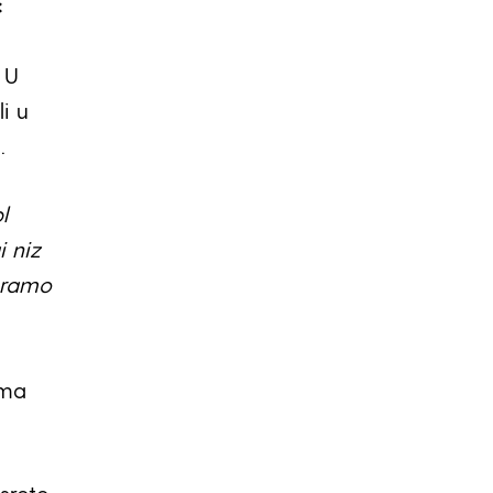
c
 U
i u
.
l
 niz
Moramo
ima