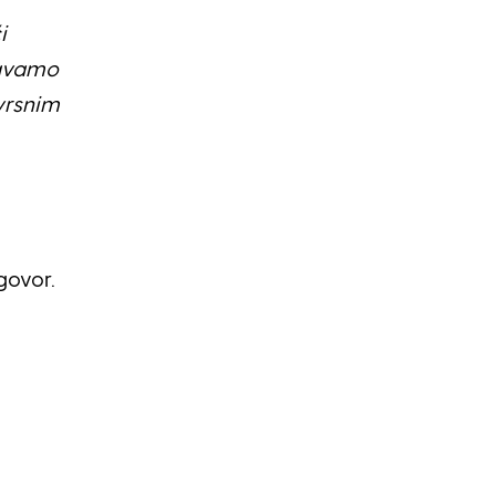
i
ćavamo
vrsnim
govor.