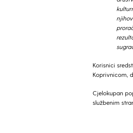
kultur
njiho
prorač
rezult
sugra
Korisnici sred
Koprivnicom, do
Cjelokupan pop
službenim str