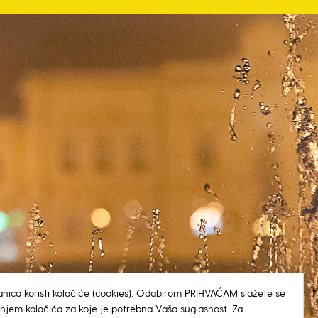
anica koristi kolačiće (cookies). Odabirom PRIHVAĆAM slažete se
tenjem kolačića za koje je potrebna Vaša suglasnost. Za