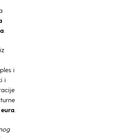
a
a
va
.
iz
ples i
i i
tacije
lturne
 eura
.
lnog