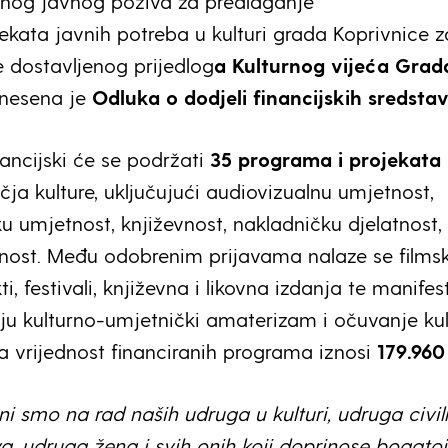
nog javnog poziva za predlaganje
kata javnih potreba u kulturi grada Koprivnice z
e dostavljenog prijedlog
a Kulturnog vijeća Grad
onesena je
Odluka o dodjeli financijskih sredsta
ancijski će se podržati
35 programa i projekata
učja kulture, uključujući audiovizualnu umjetnost,
 umjetnost, književnost, nakladničku djelatnost, 
nost. Među odobrenim prijavama nalaze se filmsk
ti, festivali, književna i likovna izdanja te manifes
ju kulturno-umjetnički amaterizam i očuvanje ku
a vrijednost financiranih programa iznosi
179.960
i smo na rad naših udruga u kulturi, udruga civi
a, udruga žena i svih onih koji doprinose bogatoj