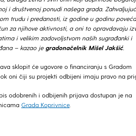
noj i društvenoj ponudi našega grada. Zahvaljujuć
vom trudu i predanosti, iz godine u godinu pove
un za njihove aktivnosti, a oni to opravdavaju iz
atima i velikim zadovoljstvom naših sugrađanki i
đana – kazao je
gradonačelnik Mišel Jakšić
.
stava sklopit će ugovore o financiranju s Gradom
k oni čiji su projekti odbijeni imaju pravo na pri
is odobrenih i odbijenih prijava dostupan je na
anicama
Grada Koprivnice
.