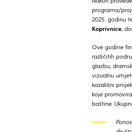
Nakon provede
programa/proje
2025. godinu t
Koprivnice
, d
Ove godine fin
različitih podr
glazbu, dramsku
vizualnu umjet
kazališni projek
koje promovira
baštine. Ukupn
Ponosn
društv