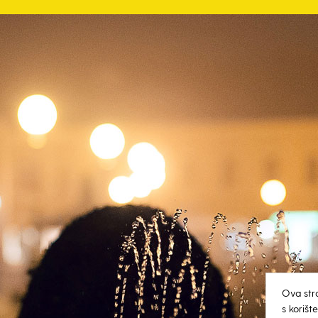
Ova str
s koriš