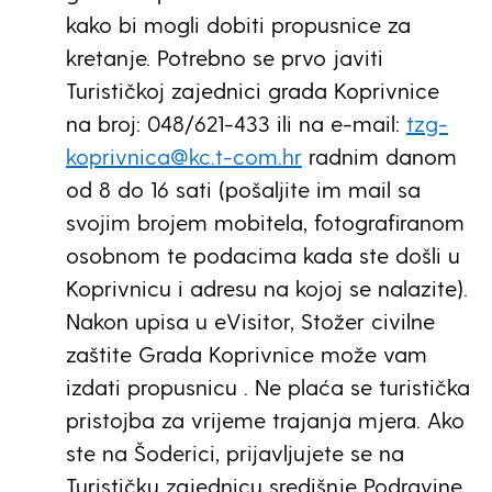
kako bi mogli dobiti propusnice za
kretanje. Potrebno se prvo javiti
Turističkoj zajednici grada Koprivnice
na broj: 048/621-433 ili na e-mail:
tzg-
koprivnica@kc.t-com.hr
radnim danom
od 8 do 16 sati (pošaljite im mail sa
svojim brojem mobitela, fotografiranom
osobnom te podacima kada ste došli u
Koprivnicu i adresu na kojoj se nalazite).
Nakon upisa u eVisitor, Stožer civilne
zaštite Grada Koprivnice može vam
izdati propusnicu . Ne plaća se turistička
pristojba za vrijeme trajanja mjera. Ako
ste na Šoderici, prijavljujete se na
Turističku zajednicu središnje Podravine,