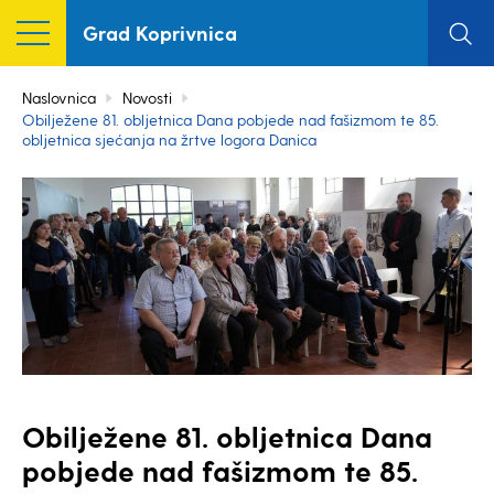
Grad Koprivnica
Naslovnica
Novosti
Obilježene 81. obljetnica Dana pobjede nad fašizmom te 85.
obljetnica sjećanja na žrtve logora Danica
Obilježene 81. obljetnica Dana
pobjede nad fašizmom te 85.