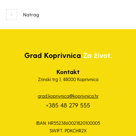
Natrag
Grad
Koprivnica
Za život.
Kontakt
Zrinski trg 1, 48000 Koprivnica
grad.koprivnica@koprivnica.hr
+385 48 279 555
IBAN: HR5523860021820100005
SWIFT: PDKCHR2X