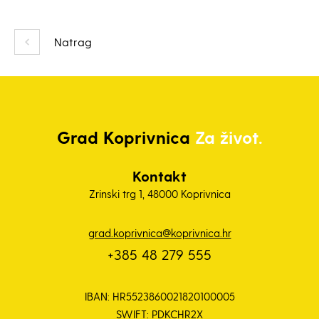
Natrag
Grad
Koprivnica
Za život.
Kontakt
Zrinski trg 1, 48000 Koprivnica
grad.koprivnica@koprivnica.hr
+385 48 279 555
IBAN: HR5523860021820100005
SWIFT: PDKCHR2X