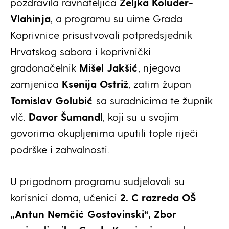
pozdravila ravnateljica
Željka Koluder-
Vlahinja
, a programu su uime Grada
Koprivnice prisustvovali potpredsjednik
Hrvatskog sabora i koprivnički
gradonačelnik
Mišel Jakšić
, njegova
zamjenica
Ksenija Ostriž
, zatim župan
Tomislav Golubić
sa suradnicima te župnik
vlč.
Davor Šumandl
, koji su u svojim
govorima okupljenima uputili tople riječi
podrške i zahvalnosti.
U prigodnom programu sudjelovali su
korisnici doma, učenici
2. C razreda OŠ
„Antun Nemčić Gostovinski“,
Zbor