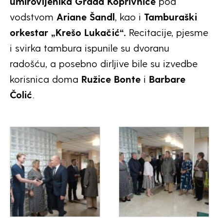
umirovljenika Grada Koprivnice
pod
vodstvom
Ariane Šandl
, kao i
Tamburaški
orkestar „Krešo Lukačić“.
Recitacije, pjesme
i svirka tambura ispunile su dvoranu
radošću, a posebno dirljive bile su izvedbe
korisnica doma
Ružice Bonte
i
Barbare
Čolić
.