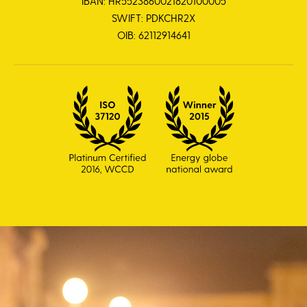
IBAN: HR5523860021820100005
SWIFT: PDKCHR2X
OIB: 62112914641