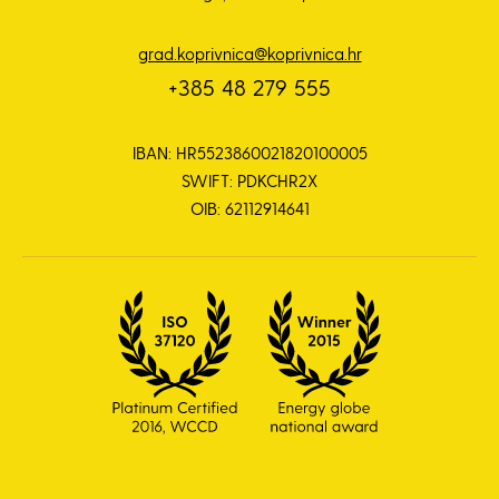
grad.koprivnica@koprivnica.hr
+385 48 279 555
IBAN: HR5523860021820100005
SWIFT: PDKCHR2X
OIB: 62112914641