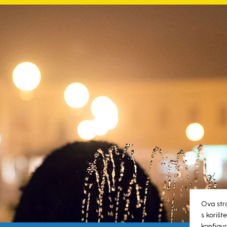
Ova str
s koriš
konfigur