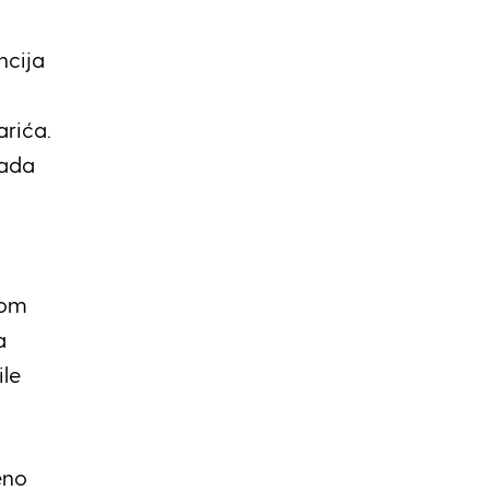
ncija
arića.
rada
i
lom
a
ile
eno