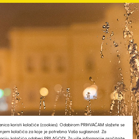
anica koristi kolačiće (cookies). Odabirom PRIHVAĆAM slažete se
tenjem kolačića za koje je potrebna Vaša suglasnost. Za
aciju kolačića odaberi PRILAGODI. Za više informacije pročitajte