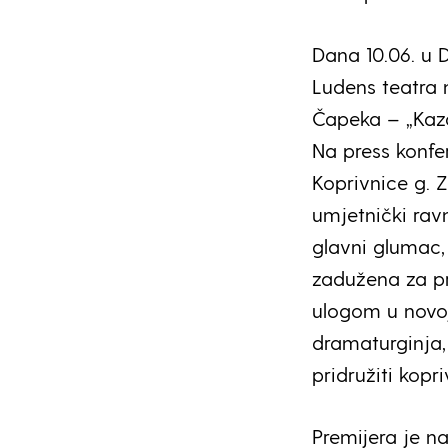
Dana 10.06. u 
Ludens teatra 
Čapeka – „Kazal
Na press konfe
Koprivnice g. 
umjetnički ravn
glavni glumac,
zadužena za pr
ulogom u novoj
dramaturginja, 
pridružiti kopr
Premijera je na