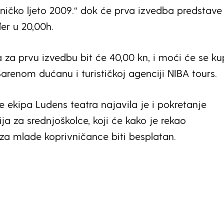
vničko ljeto 2009.“ dok će prva izvedba predstave 
đer u 20,00h.
 za prvu izvedbu bit će 40,00 kn, i moći će se ku
Šarenom dućanu i turističkoj agenciji NIBA tours.
 ekipa Ludens teatra najavila je i pokretanje
ja za srednjoškolce, koji će kako je rekao
za mlade koprivničance biti besplatan.