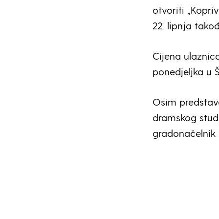
otvoriti „Kopri
22. lipnja tako
Cijena ulaznica
ponedjeljka u 
Osim predstave
dramskog studi
gradonačelnik 