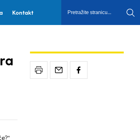
ca
Kontakt
ra
će?“