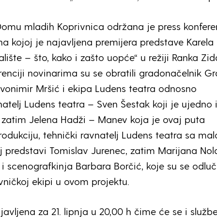
Domu mladih Koprivnica održana je press konfere
na kojoj je najavljena premijera predstave Karela
ište – što, kako i zašto uopće“ u režiji Ranka Zid
renciji novinarima su se obratili gradonačelnik G
Zvonimir Mršić i ekipa Ludens teatra odnosno
atelj Ludens teatra – Sven Šestak koji je ujedno 
 zatim Jelena Hadži – Manev koja je ovaj puta
odukciju, tehnički ravnatelj Ludens teatra sa ma
 predstavi Tomislav Jurenec, zatim Marijana Nol
i scenografkinja Barbara Borčić, koje su se odluč
ivničkoj ekipi u ovom projektu.
javljena za 21. lipnja u 20,00 h čime će se i služb