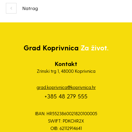
Natrag
Grad
Koprivnica
Za život.
Kontakt
Zrinski trg 1, 48000 Koprivnica
grad.koprivnica@koprivnica.hr
+385 48 279 555
IBAN: HR5523860021820100005
SWIFT: PDKCHR2X
OIB: 62112914641