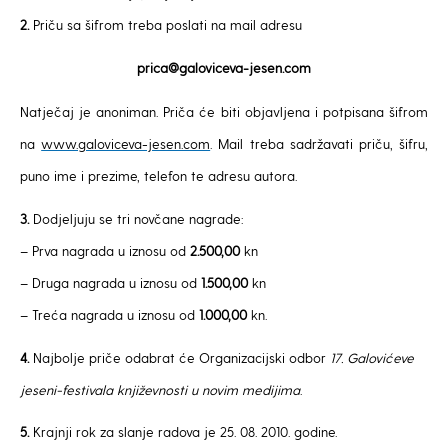
2.
Priču sa šifrom treba poslati na mail adresu
prica@galoviceva-jesen.com
Natječaj je anoniman. Priča će biti objavljena i potpisana šifrom
na
www.galoviceva-jesen.com
. Mail treba sadržavati priču, šifru,
puno ime i prezime, telefon te adresu autora.
3.
Dodjeljuju se tri novčane nagrade:
– Prva nagrada u iznosu od
2.500,00
kn
– Druga nagrada u iznosu od
1.500,00
kn
– Treća nagrada u iznosu od
1.000,00
kn.
4.
Najbolje priče odabrat će Organizacijski odbor
17. Galovićeve
jeseni-festivala književnosti u novim medijima
.
5.
Krajnji rok za slanje radova je 25. 08. 2010. godine.