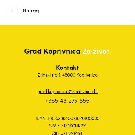
Natrag
Grad
Koprivnica
Za život.
Kontakt
Zrinski trg 1, 48000 Koprivnica
grad.koprivnica@koprivnica.hr
+385 48 279 555
IBAN: HR5523860021820100005
SWIFT: PDKCHR2X
OIB: 62112914641