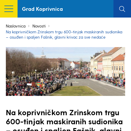
Grad Koprivnica
Naslovnica
Novosti
Na koprivničkom Zrinskom trgu 600-tinjak maskiranih sudionika
– osuđen i spaljen Fašnik, glavni krivac za sve nedaće
Na koprivničkom Zrinskom trgu
600-tinjak maskiranih sudionika
– osuđen i spaljen Fašnik, glavni