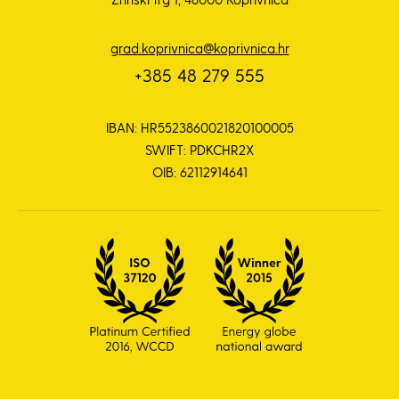
grad.koprivnica@koprivnica.hr
+385 48 279 555
IBAN: HR5523860021820100005
SWIFT: PDKCHR2X
OIB: 62112914641