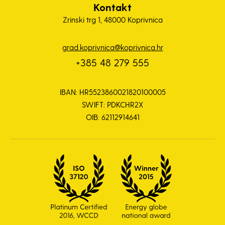
Kontakt
Zrinski trg 1, 48000 Koprivnica
grad.koprivnica@koprivnica.hr
+385 48 279 555
IBAN: HR5523860021820100005
SWIFT: PDKCHR2X
OIB: 62112914641