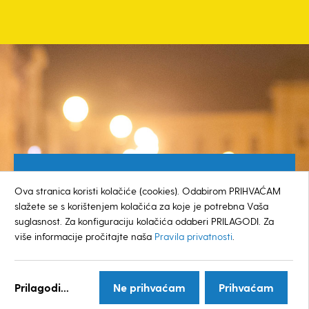
Besplatan broj za građane
Ova stranica koristi kolačiće (cookies). Odabirom PRIHVAĆAM
0800 385 048
slažete se s korištenjem kolačića za koje je potrebna Vaša
suglasnost. Za konfiguraciju kolačića odaberi PRILAGODI. Za
više informacije pročitajte naša
Pravila privatnosti
.
© GRAD KOPRIVNICA
Prilagodi...
Ne prihvaćam
Prihvaćam