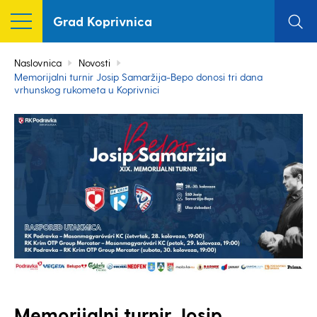
Grad Koprivnica
Naslovnica
Novosti
Memorijalni turnir Josip Samaržija-Bepo donosi tri dana
vrhunskog rukometa u Koprivnici
Memorijalni turnir Josip