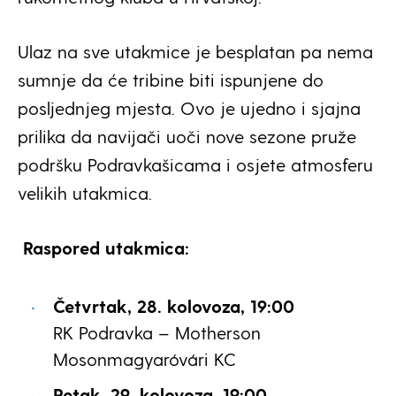
Ulaz na sve utakmice je besplatan pa nema
sumnje da će tribine biti ispunjene do
posljednjeg mjesta. Ovo je ujedno i sjajna
prilika da navijači uoči nove sezone pruže
podršku Podravkašicama i osjete atmosferu
velikih utakmica.
Raspored utakmica:
Četvrtak, 28. kolovoza, 19:00
RK Podravka – Motherson
Mosonmagyaróvári KC
Petak, 29. kolovoza, 19:00