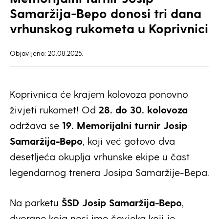
Samaržija-Bepo donosi tri dana
vrhunskog rukometa u Koprivnici
Objavljeno: 20.08.2025.
Koprivnica će krajem kolovoza ponovno
živjeti rukomet! Od
28. do 30. kolovoza
održava se
19. Memorijalni turnir Josip
Samaržija-Bepo
, koji već gotovo dva
desetljeća okuplja vrhunske ekipe u čast
legendarnog trenera Josipa Samaržije-Bepa.
Na parketu
ŠSD Josip Samaržija-Bepo
,
dvorane koja nosi ime čovjeka koji je