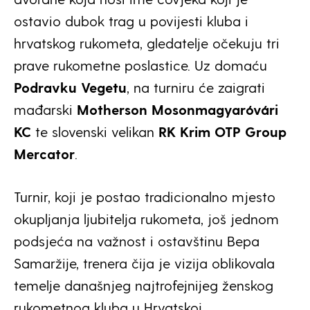
ostavio dubok trag u povijesti kluba i
hrvatskog rukometa, gledatelje očekuju tri
prave rukometne poslastice. Uz domaću
Podravku Vegetu
, na turniru će zaigrati
mađarski
Motherson Mosonmagyaróvári
KC
te slovenski velikan
RK Krim OTP Group
Mercator
.
Turnir, koji je postao tradicionalno mjesto
okupljanja ljubitelja rukometa, još jednom
podsjeća na važnost i ostavštinu Bepa
Samaržije, trenera čija je vizija oblikovala
temelje današnjeg najtrofejnijeg ženskog
rukometnog kluba u Hrvatskoj.