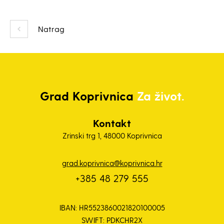
Natrag
Grad
Koprivnica
Za život.
Kontakt
Zrinski trg 1, 48000 Koprivnica
grad.koprivnica@koprivnica.hr
+385 48 279 555
IBAN: HR5523860021820100005
SWIFT: PDKCHR2X