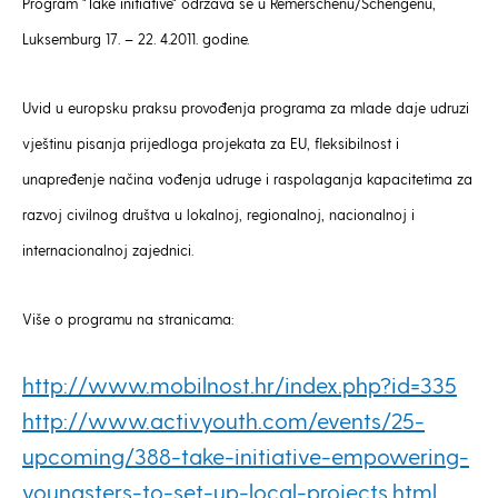
Program "Take initiative" održava se u Remerschenu/Schengenu,
Luksemburg 17. – 22. 4.2011. godine.
Uvid u europsku praksu provođenja programa za mlade daje udruzi
vještinu pisanja prijedloga projekata za EU, fleksibilnost i
unapređenje načina vođenja udruge i raspolaganja kapacitetima za
razvoj civilnog društva u lokalnoj, regionalnoj, nacionalnoj i
internacionalnoj zajednici.
Više o programu na stranicama:
http://www.mobilnost.hr/index.php?id=335
http://www.activyouth.com/events/25-
upcoming/388-take-initiative-empowering-
youngsters-to-set-up-local-projects.html