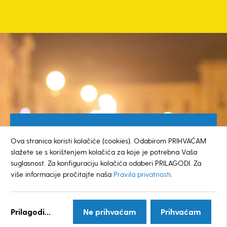
Besplatan broj za građane
Ova stranica koristi kolačiće (cookies). Odabirom PRIHVAĆAM
0800 385 048
slažete se s korištenjem kolačića za koje je potrebna Vaša
suglasnost. Za konfiguraciju kolačića odaberi PRILAGODI. Za
više informacije pročitajte naša
Pravila privatnosti
.
© GRAD KOPRIVNICA
Prilagodi...
Ne prihvaćam
Prihvaćam