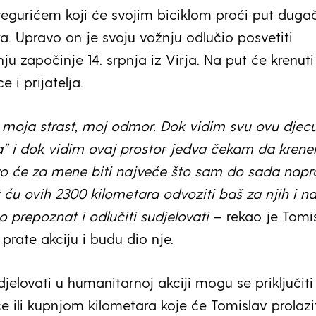
gurićem koji će svojim biciklom proći put duga
a. Upravo on je svoju vožnju odlučio posvetiti
u započinje 14. srpnja iz Virja. Na put će krenuti
e i prijatelja.
e moja strast, moj odmor. Dok vidim svu ovu djecu
a” i dok vidim ovaj prostor jedva čekam da kren
o će za mene biti najveće što sam do sada napr
t ću ovih 2300 kilometara odvoziti baš za njih i 
to prepoznat i odlučiti sudjelovati
– rekao je Tomis
prate akciju i budu dio nje.
udjelovati u humanitarnoj akciji mogu se priključiti
 ili kupnjom kilometara koje će Tomislav prolazit