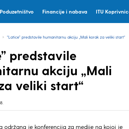
Poduzetništvo
Financije i nabava
ITU Koprivni
“Latice” predstavile humanitarnu akciju „Mali korak za veliki start“
e” predstavile
tarnu akciju „Mali
a veliki start“
8.
a održana je konferencija za medije na kojoj je