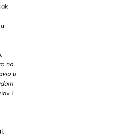
čak
 u
,
em na
avio u
nadam
lav i
i.