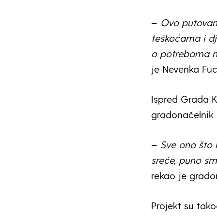
–
Ovo putovanj
teškoćama i dje
o potrebama na
je Nevenka Fuc
Ispred Grada K
gradonačelnik 
–
Sve ono što 
sreće, puno smi
rekao je grado
Projekt su tako