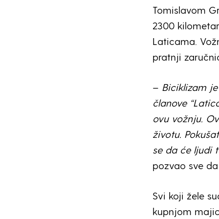
Tomislavom Gre
2300 kilometar
Laticama. Vožnj
pratnji zaručnic
–
Biciklizam j
članove “Latic
ovu vožnju. Ov
životu. Pokuša
se da će ljudi 
pozvao sve da 
Svi koji žele s
kupnjom majice