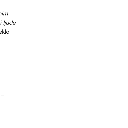
nim
i ljude
ekla
–