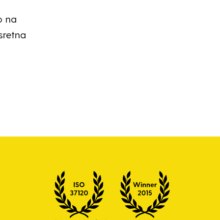
o na
sretna