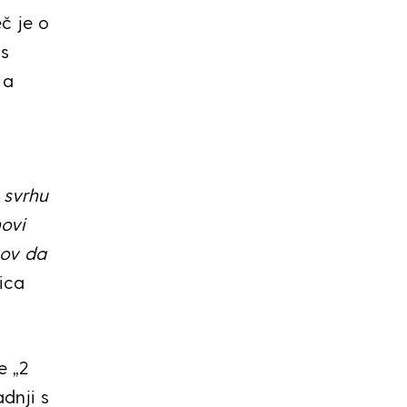
eč je o
 s
 a
 svrhu
novi
zov da
ica
e „2
adnji s