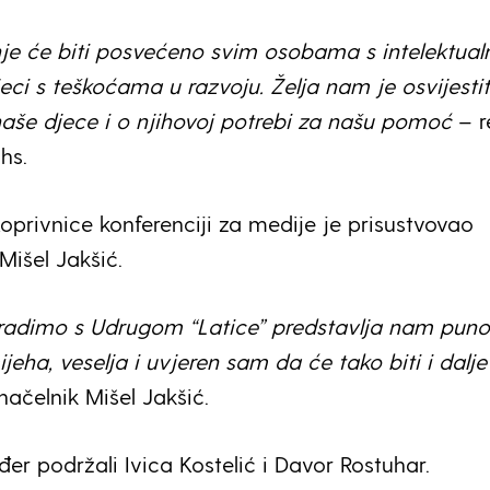
e će biti posvećeno svim osobama s intelektual
ci s teškoćama u razvoju. Želja nam je osvijestit
še djece i o njihovoj potrebi za našu pomoć
– r
hs.
oprivnice konferenciji za medije je prisustvovao
Mišel Jakšić.
radimo s Udrugom “Latice” predstavlja nam puno
jeha, veselja i uvjeren sam da će tako biti i dalje
načelnik Mišel Jakšić.
đer podržali Ivica Kostelić i Davor Rostuhar.