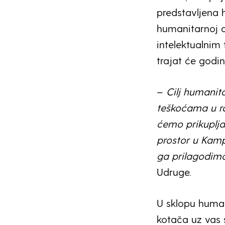
predstavljena h
humanitarnoj 
intelektualnim 
trajat će godi
–
Cilj humanita
teškoćama u ra
ćemo prikupljat
prostor u Kamp
ga prilagodimo
Udruge.
U sklopu human
kotača uz vas s