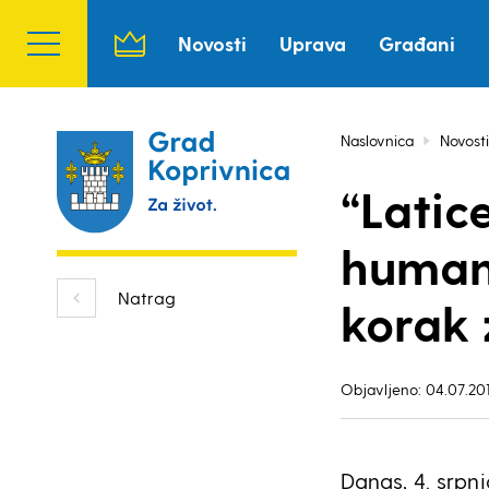
Novosti
Uprava
Građani
Naslovnica
Novosti
“Latic
humani
Natrag
korak z
Objavljeno: 04.07.201
Danas, 4. srpnj