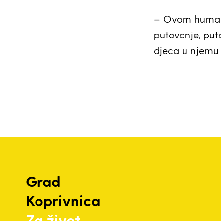
– Ovom humani
putovanje, puto
djeca u njemu 
Grad
Koprivnica
Za život.