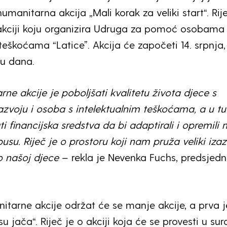
umanitarna akcija „Mali korak za veliki start“. Rij
akciji koju organizira Udruga za pomoć osobama
teškoćama “Latice”. Akcija će započeti 14. srpnja,
nu dana.
rne akcije je poboljšati kvalitetu života djece s
zvoju i osoba s intelektualnim teškoćama, a u tu
i financijska sredstva da bi adaptirali i opremili 
usu. Riječ je o prostoru koji nam pruža veliki iza
 našoj djece
– rekla je Nevenka Fuchs, predsjedn
itarne akcije održat će se manje akcije, a prva j
u jača“. Riječ je o akciji koja će se provesti u sur