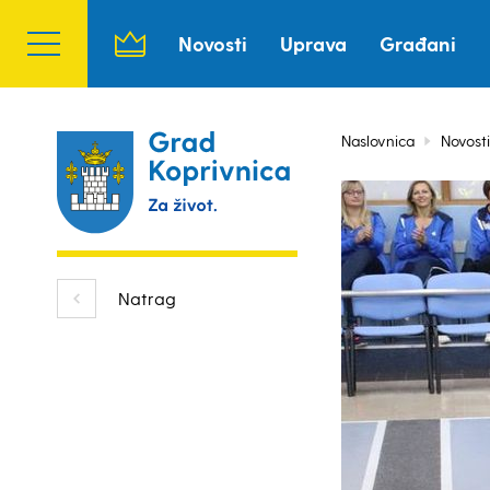
Novosti
Uprava
Građani
Naslovnica
Novosti
Natrag