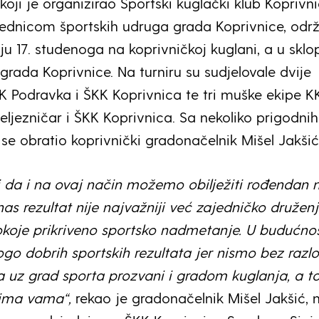
 koji je organizirao Športski kuglački klub Koprivn
jednicom športskih udruga grada Koprivnice, odr
ju 17. studenoga na koprivničkoj kuglani, a u sklo
grada Koprivnice. Na turniru su sudjelovale dvije
K Podravka i ŠKK Koprivnica te tri muške ekipe K
ljezničar i ŠKK Koprivnica. Sa nekoliko prigodnih 
se obratio koprivnički gradonačelnik Mišel Jakšić
ti da i na ovaj način možemo obilježiti rođendan 
as rezultat nije najvažniji već zajedničko družen
oje prikriveno sportsko nadmetanje. U budućnos
o dobrih sportskih rezultata jer nismo bez razl
uz grad sporta prozvani i gradom kuglanja, a to
vima vama“,
rekao je gradonačelnik Mišel Jakšić, 