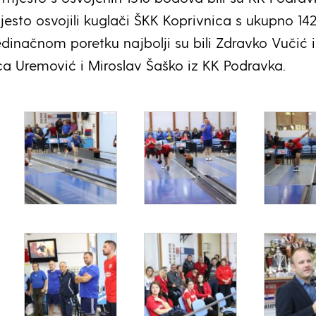
jesto osvojili kuglači ŠKK Koprivnica s ukupno 14
dinačnom poretku najbolji su bili Zdravko Vučić 
ica Uremović i Miroslav Šaško iz KK Podravka.