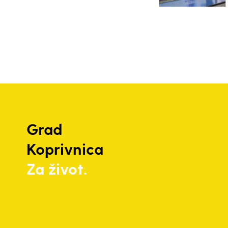
Grad
Koprivnica
Za život.