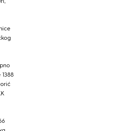
i,
nice
ačkog
upno
e 1388
orić
KK
66
ka,