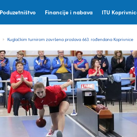
Poduzetništvo
Financije i nabava
ITU Koprivni
Kuglačkim turnirom završena proslava 663. rođendana Koprivnice