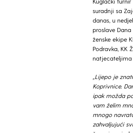
Kuglački turnir
suradnji sa Za
danas, u nedjel
proslave Dana 
ženske ekipe K
Podravka, KK Že
natjecateljima 
„Lijepo je zna
Koprivnice. Dan
ipak možda pok
vam želim mnog
mnogo navrata 
zahvaljujući s