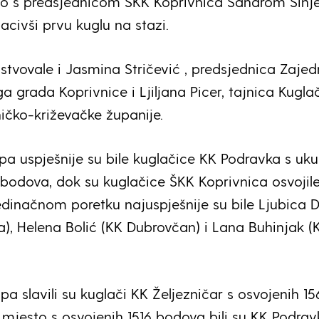
o s predsjednicom ŠKK Koprivnica Sandrom Sinjer
bacivši prvu kuglu na stazi.
ustvovale i Jasmina Stričević , predsjednica Zajed
a grada Koprivnice i Ljiljana Picer, tajnica Kugl
ičko-križevačke županije.
pa uspješnije su bile kuglačice KK Podravka s uk
 bodova, dok su kuglačice ŠKK Koprivnica osvojil
dinačnom poretku najuspješnije su bile Ljubica D
a), Helena Bolić (KK Dubrovčan) i Lana Buhinjak (
a slavili su kuglači KK Željezničar s osvojenih 15
mjesto s osvojenih 1516 bodova bili su KK Podrav