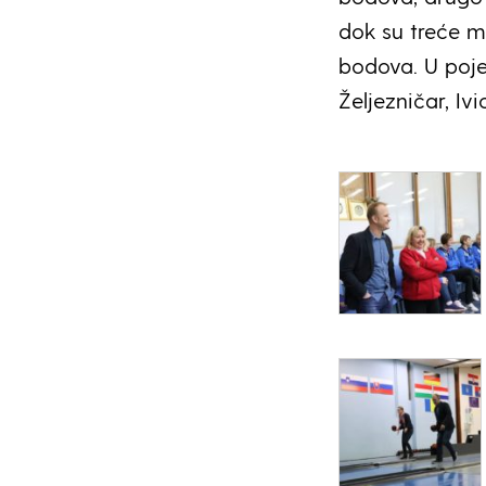
dok su treće m
bodova. U poje
Željezničar, Iv