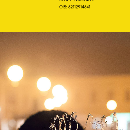
OIB: 62112914641