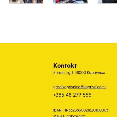
Kontakt
Zrinski trg 1, 48000 Koprivnica
grad.koprivnica@koprivnica.hr
+385 48 279 555
IBAN: HR5523860021820100005
SWIFT: PDKCHR2X