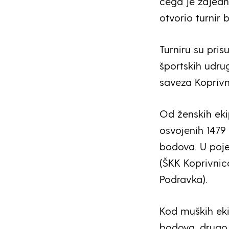
čega je zajedn
otvorio turnir 
Turniru su pris
športskih udrug
saveza Koprivn
Od ženskih eki
osvojenih 1479
bodova. U poje
(ŠKK Koprivnic
Podravka).
Kod muških ekip
bodova, drugo 