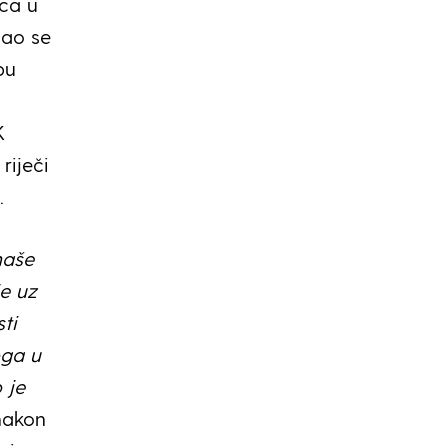
ica u
žao se
pu
K
riječi
.
naše
je uz
ti
oga u
 je
nakon