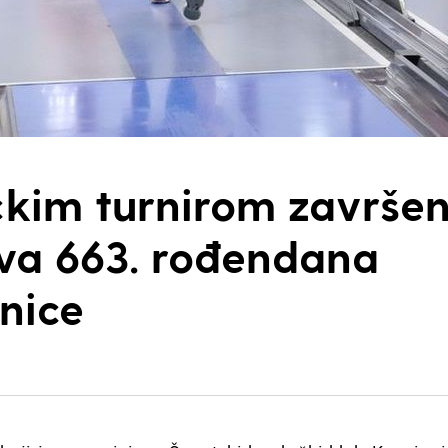
čkim turnirom završe
va 663. rođendana
nice