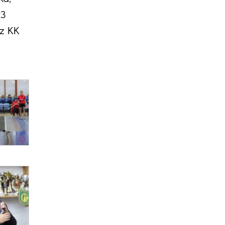
23
iz KK