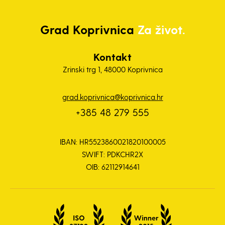
Grad
Koprivnica
Za život.
Kontakt
Zrinski trg 1, 48000 Koprivnica
grad.koprivnica@koprivnica.hr
+385 48 279 555
IBAN: HR5523860021820100005
SWIFT: PDKCHR2X
OIB: 62112914641