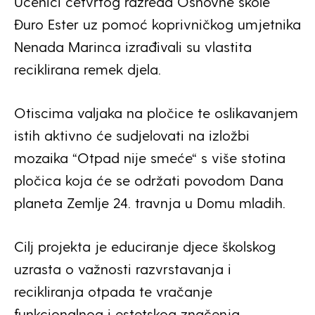
Učenici četvrtog razreda Osnovne škole
Đuro Ester uz pomoć koprivničkog umjetnika
Nenada Marinca izrađivali su vlastita
reciklirana remek djela.
Otiscima valjaka na pločice te oslikavanjem
istih aktivno će sudjelovati na izložbi
mozaika “Otpad nije smeće“ s više stotina
pločica koja će se održati povodom Dana
planeta Zemlje 24. travnja u Domu mladih.
Cilj projekta je educiranje djece školskog
uzrasta o važnosti razvrstavanja i
recikliranja otpada te vračanje
funkcionalnog i estetskog značenja