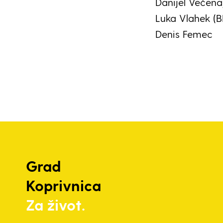
Danijel Večena
Luka Vlahek (
Denis Femec
Grad
Koprivnica
Za život.