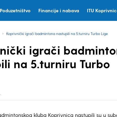
Poduzetništvo
Financije i nabava
ITU Koprivni
Koprivnički igrači badmintona nastupili na 5.turniru Turbo Lige
nički igrači badmint
ili na 5.turniru Turbo
.
admintonskog kluba Koprivnica nastupili su u sub