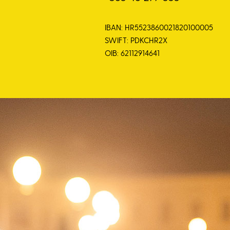
IBAN: HR5523860021820100005
SWIFT: PDKCHR2X
OIB: 62112914641