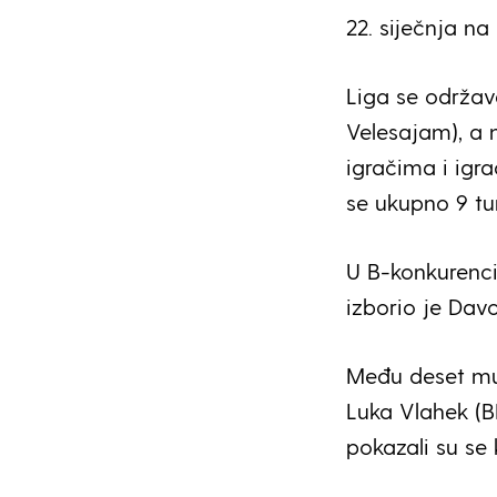
22. siječnja na
Liga se održa
Velesajam), a 
igračima i igr
se ukupno 9 turn
U B-konkurenc
izborio je Dav
Među deset mu
Luka Vlahek (B
pokazali su se 