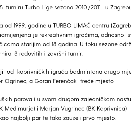
 5. turniru Turbo Lige sezona 2010./2011. u Zagrebu
va od 1999. godine u TURBO LIMAČ centru (Zagre
namijenjena je rekreativnim igračima, odnosno 
ačicama starijim od 18 godina. U toku sezone odr
ira, 8 redovitih i završni turnir.
iji od koprivničkih igrača badmintona drugo mj
or Ogrinec, a Goran Ferenčak treće mjesto.
ških parova i u svom drugom zajedničkom nast
K Međimurje) i Marjan Vugrinec (BK Koprivnica)
kao najbolji par te tako zauzeli prvo mjesto.