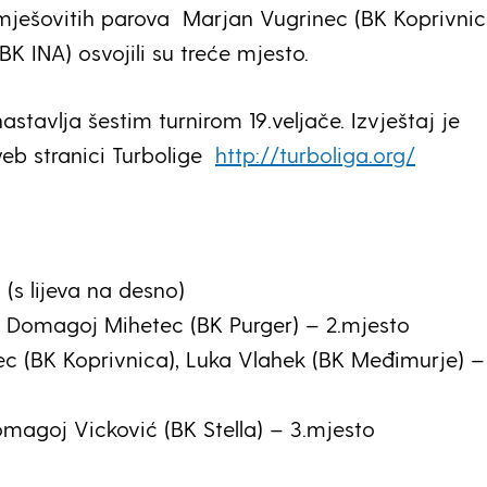
ješovitih parova Marjan Vugrinec (BK Koprivnica
BK INA) osvojili su treće mjesto.
astavlja šestim turnirom 19.veljače. Izvještaj je
eb stranici Turbolige
http://turboliga.org/
 (s lijeva na desno)
, Domagoj Mihetec (BK Purger) – 2.mjesto
c (BK Koprivnica), Luka Vlahek (BK Međimurje) –
Domagoj Vicković (BK Stella) – 3.mjesto