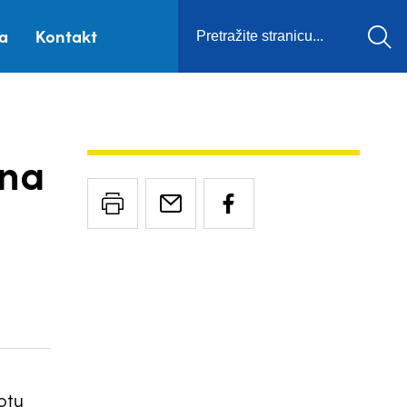
ca
Kontakt
ona
otu