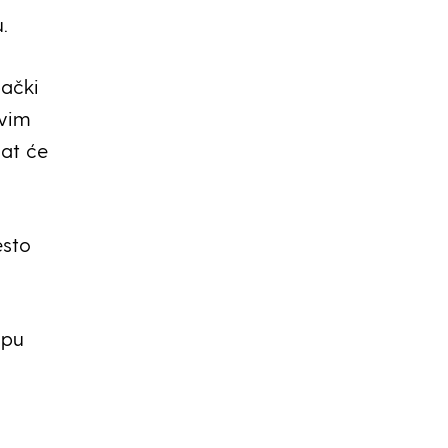
.
bački
svim
žat će
esto
upu