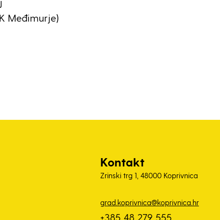
j
BK Međimurje)
Kontakt
Zrinski trg 1, 48000 Koprivnica
grad.koprivnica@koprivnica.hr
+385 48 279 555