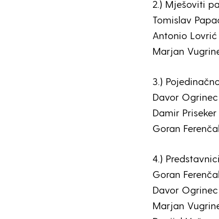
2.) Mješoviti pa
Tomislav Papac
Antonio Lovrić 
Marjan Vugrine
3.) Pojedinačno
Davor Ogrinec 
Damir Priseker
Goran Ferenčak
4.) Predstavnic
Goran Ferenča
Davor Ogrinec
Marjan Vugrin