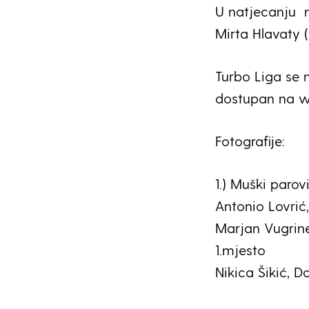
U natjecanju m
Mirta Hlavaty (
Turbo Liga se n
dostupan na w
Fotografije:
1.) Muški parovi
Antonio Lovrić
Marjan Vugrine
1.mjesto
Nikica Šikić, 