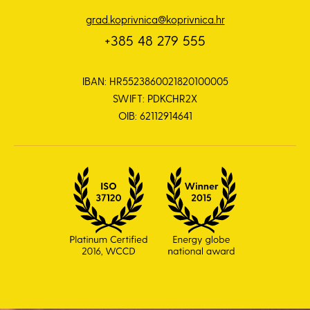
grad.koprivnica@koprivnica.hr
+385 48 279 555
IBAN: HR5523860021820100005
SWIFT: PDKCHR2X
OIB: 62112914641